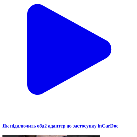
Як підключить обд2 адаптер до застосунку inCarDoc