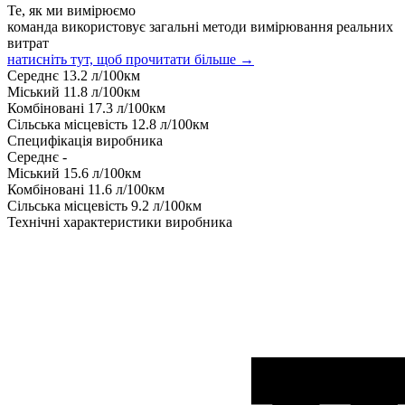
Те, як ми вимірюємо
команда використовує загальні методи вимірювання реальних
витрат
натисніть тут, щоб прочитати більше →
Середнє
13.2
л/100км
Міський
11.8
л/100км
Комбіновані
17.3
л/100км
Сільська місцевість
12.8
л/100км
Специфікація виробника
Середнє
-
Міський
15.6
л/100км
Комбіновані
11.6
л/100км
Сільська місцевість
9.2
л/100км
Технічні характеристики виробника