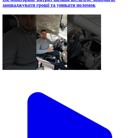
заощаджувати гроші та уникати поломок