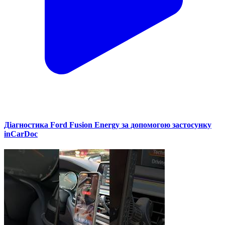
Діагностика Ford Fusion Energy за допомогою застосунку
inCarDoc