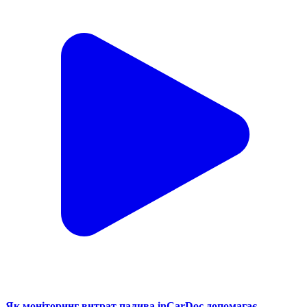
Як моніторинг витрат палива inCarDoc допомагає