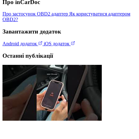
Про inCarDoc
Про застосунок
OBD2 адаптер
Як користуватися адаптером
OBD2?
Завантажити додаток
Android додаток
iOS додаток
Останні публікації