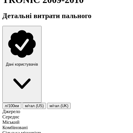
Детальні витрати пального
Дані користувачів
л/100км
м/гал.(US)
м/гал.(UK)
Джерело
Середнє
Міський
Комбіновані
Сільська місцевість