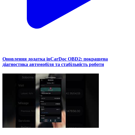
Оновлення додатка inCarDoc OBD2: покращена
діагностика автомобіля та стабільність роботи