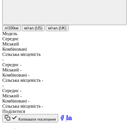
л/100км
м/гал.(US)
м/гал.(UK)
Модель
Середнє
Міський
Комбіновані
Сільська місцевість
-
Середнє
-
Міський
-
Комбіновані
-
Сільська місцевість
-
-
Середнє
-
Міський
-
Комбіновані
-
Сільська місцевість
-
Поділитися
Копіювати посилання