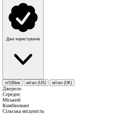
Дані користувачів
л/100км
м/гал.(US)
м/гал.(UK)
Джерело
Середнє
Міський
Комбіновані
Сільська місцевість