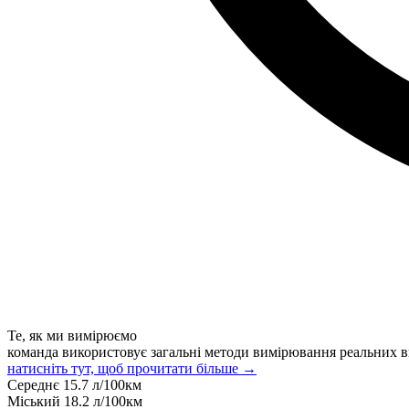
Те, як ми вимірюємо
команда використовує загальні методи вимірювання реальних в
натисніть тут, щоб прочитати більше →
Середнє
15.7
л/100км
Міський
18.2
л/100км