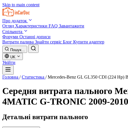
Skip to main content
Про додаток
Огляд
Характеристики
FAQ
Завантажити
Спільнота
Форуми
Останні дописи
Витрати палива
Знайти сервіс
Блог
Купити адаптер
Пошук...
UK
Увійти
Головна
/
Статистика
/
Mercedes-Benz GL GL350 CDI (224 Hp
Середня витрата пального
Me
4MATIC G-TRONIC 2009-201
Детальні витрати пального