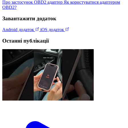
Про застосунок
OBD2 адаптер
Як користуватися адаптером
OBD2?
Завантажити додаток
Android додаток
iOS додаток
Останні публікації