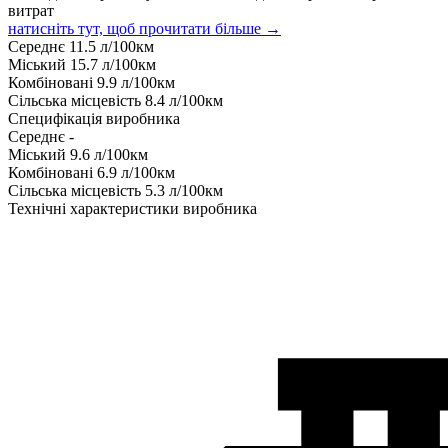
витрат
натисніть тут, щоб прочитати більше →
Середнє
11.5
л/100км
Міський
15.7
л/100км
Комбіновані
9.9
л/100км
Сільська місцевість
8.4
л/100км
Специфікація виробника
Середнє
-
Міський
9.6
л/100км
Комбіновані
6.9
л/100км
Сільська місцевість
5.3
л/100км
Технічні характеристики виробника