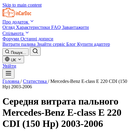
Skip to main content
Про додаток
Огляд
Характеристики
FAQ
Завантажити
Спільнота
Форуми
Останні дописи
Витрати палива
Знайти сервіс
Блог
Купити адаптер
Пошук...
UK
Увійти
Головна
/
Статистика
/
Mercedes-Benz E-class E 220 CDI (150
Hp) 2003-2006
Середня витрата пального
Mercedes-Benz E-class E 220
CDI (150 Hp) 2003-2006