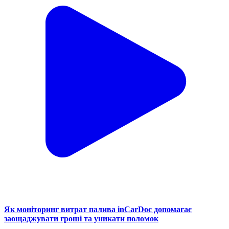
Як моніторинг витрат палива inCarDoc допомагає
заощаджувати гроші та уникати поломок