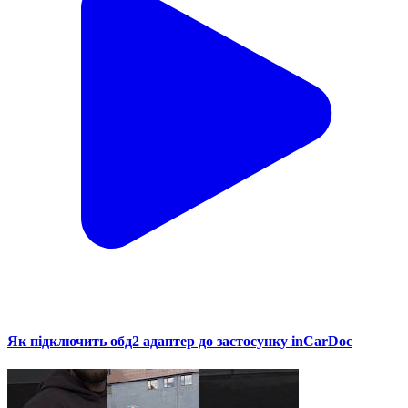
Як підключить обд2 адаптер до застосунку inCarDoc