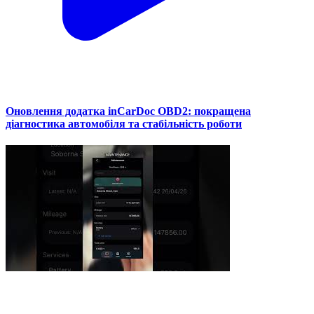
Оновлення додатка inCarDoc OBD2: покращена
діагностика автомобіля та стабільність роботи