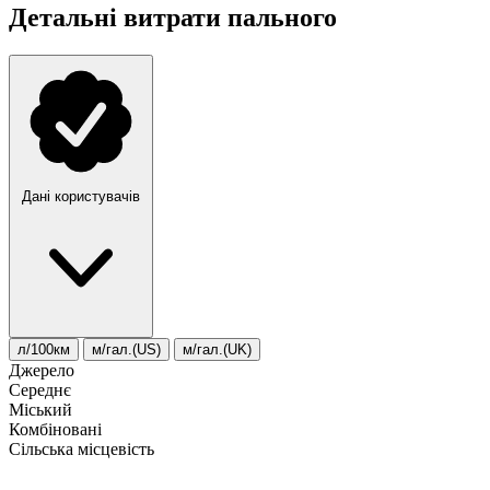
Детальні витрати пального
Дані користувачів
л/100км
м/гал.(US)
м/гал.(UK)
Джерело
Середнє
Міський
Комбіновані
Сільська місцевість