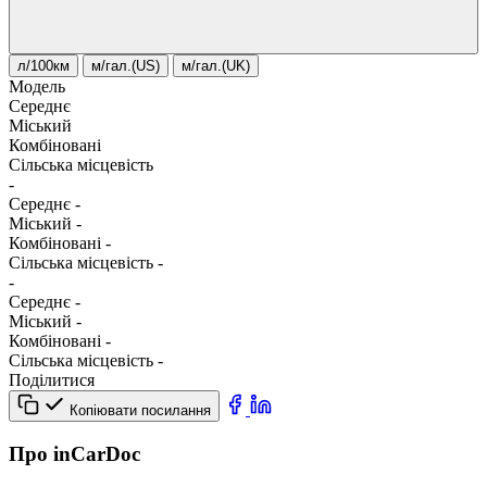
л/100км
м/гал.(US)
м/гал.(UK)
Модель
Середнє
Міський
Комбіновані
Сільська місцевість
-
Середнє
-
Міський
-
Комбіновані
-
Сільська місцевість
-
-
Середнє
-
Міський
-
Комбіновані
-
Сільська місцевість
-
Поділитися
Копіювати посилання
Про inCarDoc