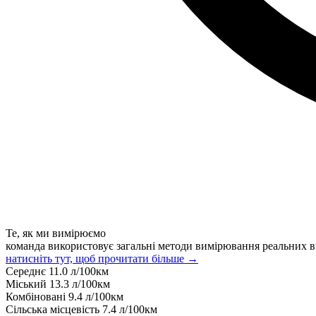
Те, як ми вимірюємо
команда використовує загальні методи вимірювання реальних в
натисніть тут, щоб прочитати більше →
Середнє
11.0
л/100км
Міський
13.3
л/100км
Комбіновані
9.4
л/100км
Сільська місцевість
7.4
л/100км