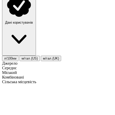
Дані користувачів
л/100км
м/гал.(US)
м/гал.(UK)
Джерело
Середнє
Міський
Комбіновані
Сільська місцевість