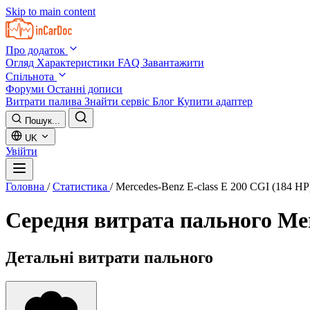
Skip to main content
Про додаток
Огляд
Характеристики
FAQ
Завантажити
Спільнота
Форуми
Останні дописи
Витрати палива
Знайти сервіс
Блог
Купити адаптер
Пошук...
UK
Увійти
Головна
/
Статистика
/
Mercedes-Benz E-class E 200 CGI (184 HP
Середня витрата пального
Mer
Детальні витрати пального