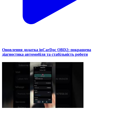
Оновлення додатка inCarDoc OBD2: покращена
діагностика автомобіля та стабільність роботи