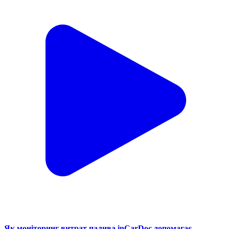
Як моніторинг витрат палива inCarDoc допомагає