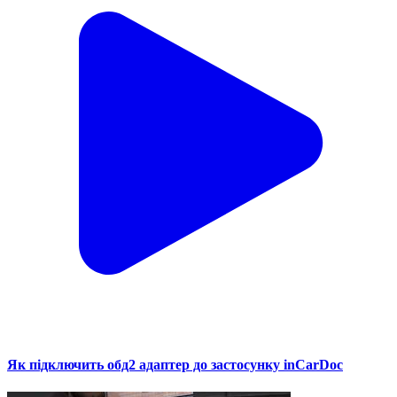
Як підключить обд2 адаптер до застосунку inCarDoc