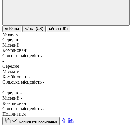
л/100км
м/гал.(US)
м/гал.(UK)
Модель
Середнє
Міський
Комбіновані
Сільська місцевість
-
Середнє
-
Міський
-
Комбіновані
-
Сільська місцевість
-
-
Середнє
-
Міський
-
Комбіновані
-
Сільська місцевість
-
Поділитися
Копіювати посилання