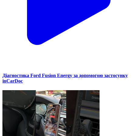
Діагностика Ford Fusion Energy за допомогою застосунку
inCarDoc