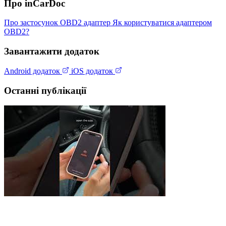
Про inCarDoc
Про застосунок
OBD2 адаптер
Як користуватися адаптером
OBD2?
Завантажити додаток
Android додаток
iOS додаток
Останні публікації