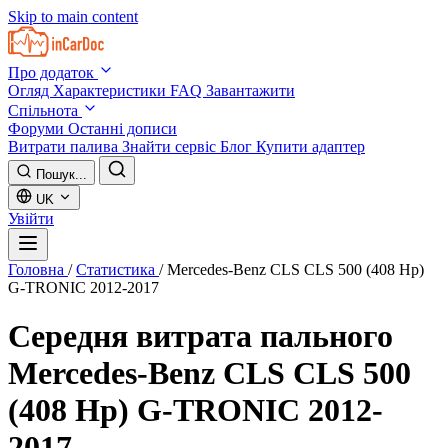
Skip to main content
Про додаток
Огляд
Характеристики
FAQ
Завантажити
Спільнота
Форуми
Останні дописи
Витрати палива
Знайти сервіс
Блог
Купити адаптер
Пошук...
UK
Увійти
Головна
/
Статистика
/
Mercedes-Benz CLS CLS 500 (408 Hp)
G-TRONIC 2012-2017
Середня витрата пального
Mercedes-Benz CLS CLS 500
(408 Hp) G-TRONIC 2012-
2017