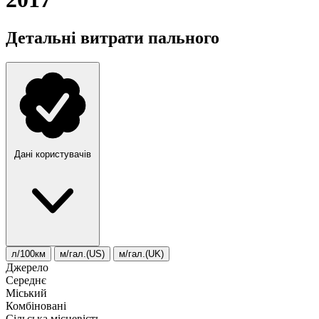
Детальні витрати пального
Дані користувачів
л/100км
м/гал.(US)
м/гал.(UK)
Джерело
Середнє
Міський
Комбіновані
Сільська місцевість