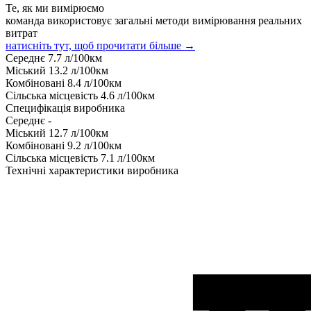
Те, як ми вимірюємо
команда використовує загальні методи вимірювання реальних
витрат
натисніть тут, щоб прочитати більше →
Середнє
7.7
л/100км
Міський
13.2
л/100км
Комбіновані
8.4
л/100км
Сільська місцевість
4.6
л/100км
Специфікація виробника
Середнє
-
Міський
12.7
л/100км
Комбіновані
9.2
л/100км
Сільська місцевість
7.1
л/100км
Технічні характеристики виробника