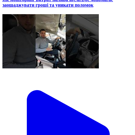
заощаджувати гроші та уникати поломок