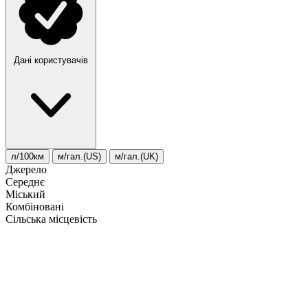
Дані користувачів
л/100км
м/гал.(US)
м/гал.(UK)
Джерело
Середнє
Міський
Комбіновані
Сільська місцевість