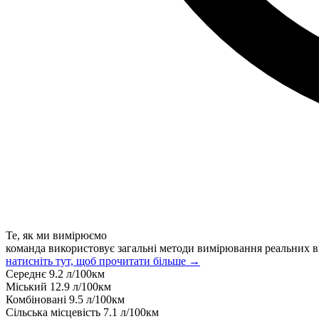
Те, як ми вимірюємо
команда використовує загальні методи вимірювання реальних в
натисніть тут, щоб прочитати більше →
Середнє
9.2
л/100км
Міський
12.9
л/100км
Комбіновані
9.5
л/100км
Сільська місцевість
7.1
л/100км