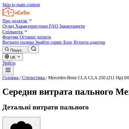
Skip to main content
Про додаток
Огляд
Характеристики
FAQ
Завантажити
Спільнота
Форуми
Останні дописи
Витрати палива
Знайти сервіс
Блог
Купити адаптер
Пошук...
UK
Увійти
Головна
/
Статистика
/
Mercedes-Benz CLA CLA 250 (211 Hp) 
Середня витрата пального
Me
Детальні витрати пального