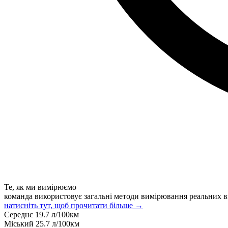
Те, як ми вимірюємо
команда використовує загальні методи вимірювання реальних в
натисніть тут, щоб прочитати більше →
Середнє
19.7
л/100км
Міський
25.7
л/100км