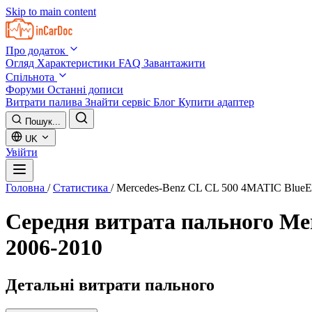
Skip to main content
Про додаток
Огляд
Характеристики
FAQ
Завантажити
Спільнота
Форуми
Останні дописи
Витрати палива
Знайти сервіс
Блог
Купити адаптер
Пошук...
UK
Увійти
Головна
/
Статистика
/
Mercedes-Benz CL CL 500 4MATIC BlueE
Середня витрата пального
Me
2006-2010
Детальні витрати пального