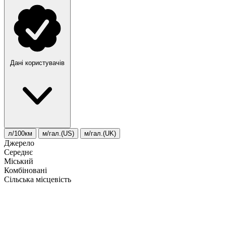
Дані користувачів
л/100км
м/гал.(US)
м/гал.(UK)
Джерело
Середнє
Міський
Комбіновані
Сільська місцевість