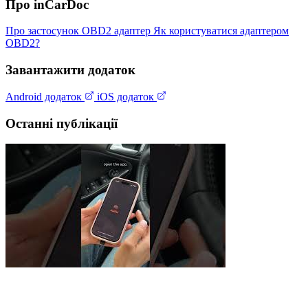
Про inCarDoc
Про застосунок
OBD2 адаптер
Як користуватися адаптером
OBD2?
Завантажити додаток
Android додаток
iOS додаток
Останні публікації