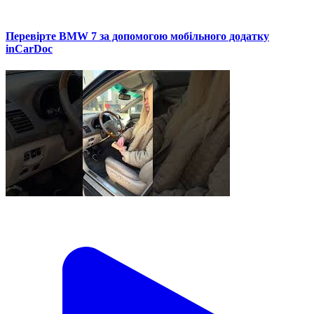
Перевірте BMW 7 за допомогою мобільного додатку
inCarDoc