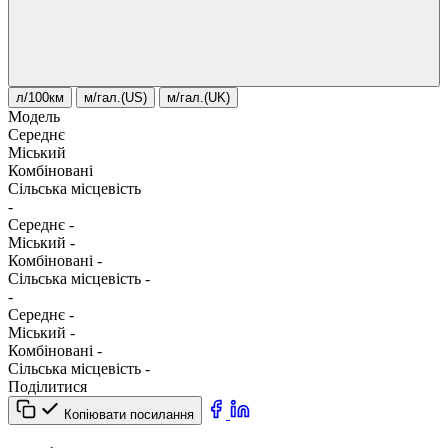
л/100км
м/гал.(US)
м/гал.(UK)
Модель
Середнє
Міський
Комбіновані
Сільська місцевість
-
Середнє
-
Міський
-
Комбіновані
-
Сільська місцевість
-
-
Середнє
-
Міський
-
Комбіновані
-
Сільська місцевість
-
Поділитися
Копіювати посилання