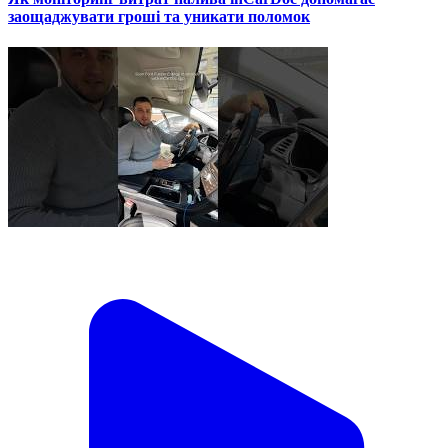
заощаджувати гроші та уникати поломок