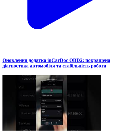
Оновлення додатка inCarDoc OBD2: покращена
діагностика автомобіля та стабільність роботи