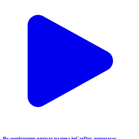
Як моніторинг витрат палива inCarDoc допомагає