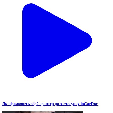
Як підключить обд2 адаптер до застосунку inCarDoc