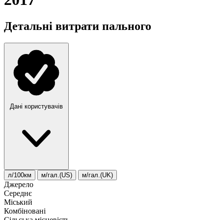
Детальні витрати пального
Дані користувачів
л/100км
м/гал.(US)
м/гал.(UK)
Джерело
Середнє
Міський
Комбіновані
Сільська місцевість