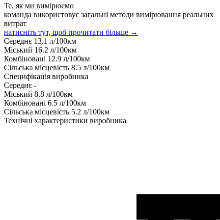
Те, як ми вимірюємо
команда використовує загальні методи вимірювання реальних
витрат
натисніть тут, щоб прочитати більше →
Середнє
13.1
л/100км
Міський
16.2
л/100км
Комбіновані
12.9
л/100км
Сільська місцевість
8.5
л/100км
Специфікація виробника
Середнє
-
Міський
8.8
л/100км
Комбіновані
6.5
л/100км
Сільська місцевість
5.2
л/100км
Технічні характеристики виробника