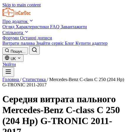
Skip to main content
Про додаток
Огляд
Характеристики
FAQ
Завантажити
Спільнота
Форуми
Останні дописи
Витрати палива
Знайти сервіс
Блог
Купити адаптер
Пошук...
UK
Увійти
Головна
/
Статистика
/
Mercedes-Benz C-class C 250 (204 Hp)
G-TRONIC 2011-2017
Середня витрата пального
Mercedes-Benz C-class C 250
(204 Hp) G-TRONIC 2011-
2017