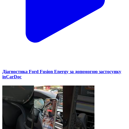
Діагностика Ford Fusion Energy за допомогою застосунку
inCarDoc