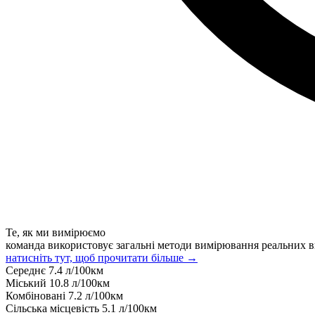
Те, як ми вимірюємо
команда використовує загальні методи вимірювання реальних в
натисніть тут, щоб прочитати більше →
Середнє
7.4
л/100км
Міський
10.8
л/100км
Комбіновані
7.2
л/100км
Сільська місцевість
5.1
л/100км