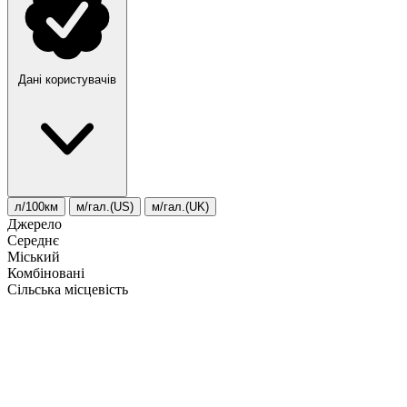
Дані користувачів
л/100км
м/гал.(US)
м/гал.(UK)
Джерело
Середнє
Міський
Комбіновані
Сільська місцевість