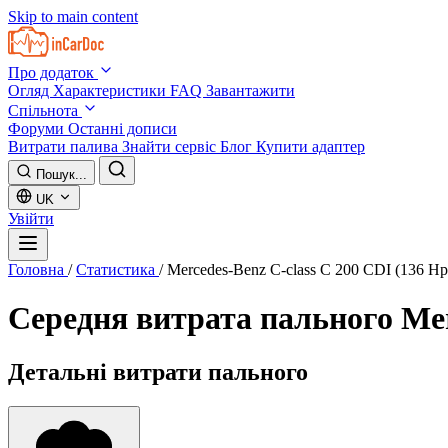
Skip to main content
Про додаток
Огляд
Характеристики
FAQ
Завантажити
Спільнота
Форуми
Останні дописи
Витрати палива
Знайти сервіс
Блог
Купити адаптер
Пошук...
UK
Увійти
Головна
/
Статистика
/
Mercedes-Benz C-class C 200 CDI (136 Hp
Середня витрата пального
Mer
Детальні витрати пального