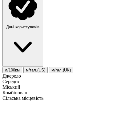
Дані користувачів
л/100км
м/гал.(US)
м/гал.(UK)
Джерело
Середнє
Міський
Комбіновані
Сільська місцевість