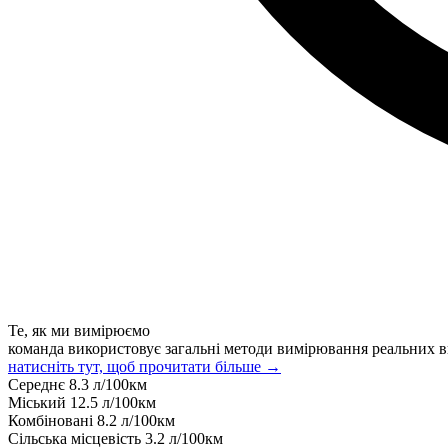
Те, як ми вимірюємо
команда використовує загальні методи вимірювання реальних в
натисніть тут, щоб прочитати більше →
Середнє
8.3
л/100км
Міський
12.5
л/100км
Комбіновані
8.2
л/100км
Сільська місцевість
3.2
л/100км