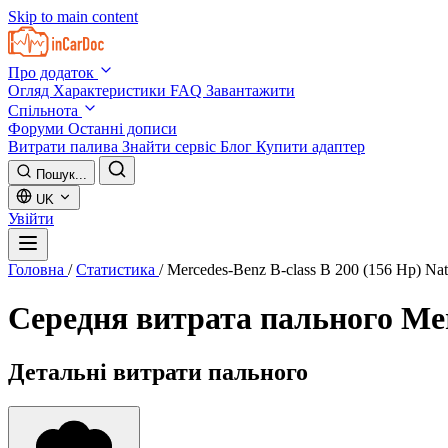
Skip to main content
Про додаток
Огляд
Характеристики
FAQ
Завантажити
Спільнота
Форуми
Останні дописи
Витрати палива
Знайти сервіс
Блог
Купити адаптер
Пошук...
UK
Увійти
Головна
/
Статистика
/
Mercedes-Benz B-class B 200 (156 Hp) Nat
Середня витрата пального
Mer
Детальні витрати пального