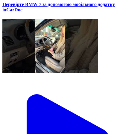
Перевірте BMW 7 за допомогою мобільного додатку
inCarDoc