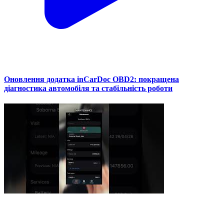
Оновлення додатка inCarDoc OBD2: покращена
діагностика автомобіля та стабільність роботи