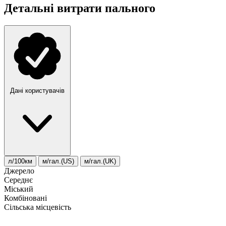
Детальні витрати пального
Дані користувачів
л/100км
м/гал.(US)
м/гал.(UK)
Джерело
Середнє
Міський
Комбіновані
Сільська місцевість