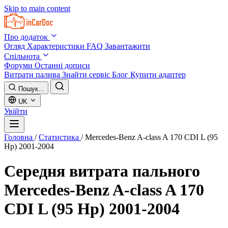
Skip to main content
Про додаток
Огляд
Характеристики
FAQ
Завантажити
Спільнота
Форуми
Останні дописи
Витрати палива
Знайти сервіс
Блог
Купити адаптер
Пошук...
UK
Увійти
Головна
/
Статистика
/
Mercedes-Benz A-class A 170 CDI L (95
Hp) 2001-2004
Середня витрата пального
Mercedes-Benz A-class A 170
CDI L (95 Hp) 2001-2004