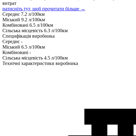
витрат
натисніть тут, щоб прочитати більше →
Середнє
7.2
л/100км
Міський
9.2
л/100км
Комбіновані
6.5
л/100км
Сільська місцевість
6.3
л/100км
Специфікація виробника
Середнє
-
Міський
6.5
л/100км
Комбіновані
-
Сільська місцевість
4.5
л/100км
Технічні характеристики виробника