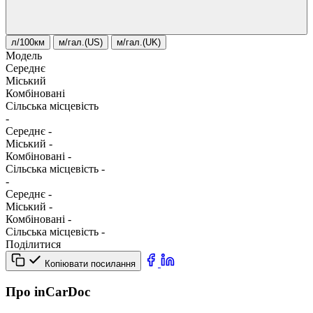
л/100км
м/гал.(US)
м/гал.(UK)
Модель
Середнє
Міський
Комбіновані
Сільська місцевість
-
Середнє
-
Міський
-
Комбіновані
-
Сільська місцевість
-
-
Середнє
-
Міський
-
Комбіновані
-
Сільська місцевість
-
Поділитися
Копіювати посилання
Про inCarDoc