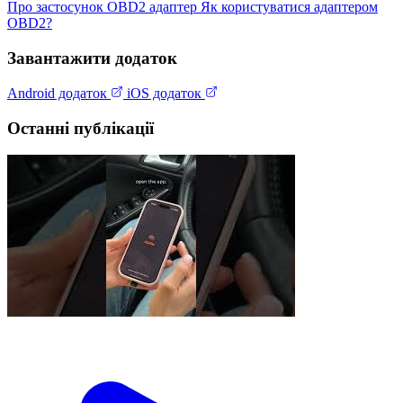
Про застосунок
OBD2 адаптер
Як користуватися адаптером
OBD2?
Завантажити додаток
Android додаток
iOS додаток
Останні публікації