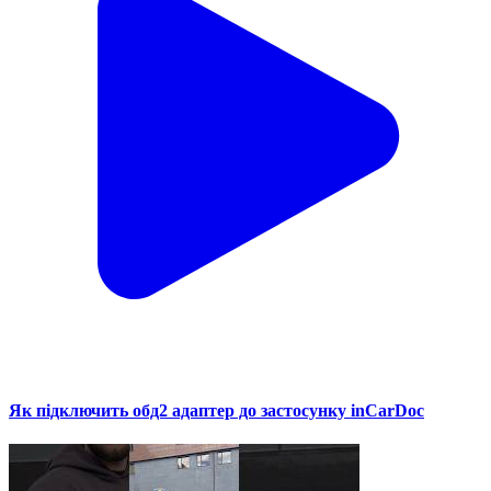
Як підключить обд2 адаптер до застосунку inCarDoc