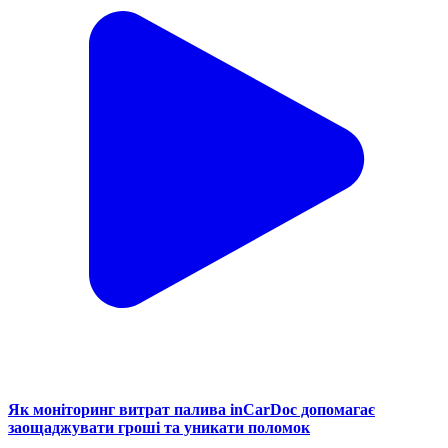
Як моніторинг витрат палива inCarDoc допомагає
заощаджувати гроші та уникати поломок