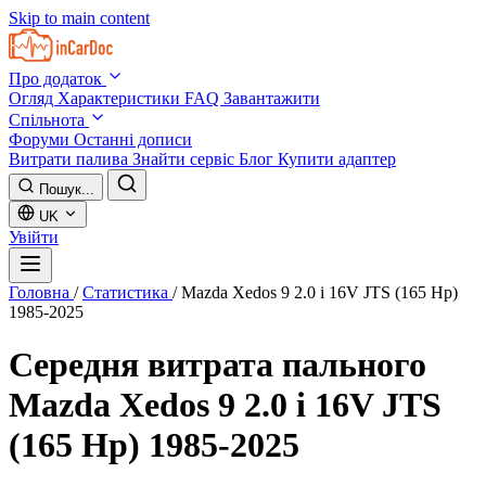
Skip to main content
Про додаток
Огляд
Характеристики
FAQ
Завантажити
Спільнота
Форуми
Останні дописи
Витрати палива
Знайти сервіс
Блог
Купити адаптер
Пошук...
UK
Увійти
Головна
/
Статистика
/
Mazda Xedos 9 2.0 i 16V JTS (165 Hp)
1985-2025
Середня витрата пального
Mazda Xedos 9 2.0 i 16V JTS
(165 Hp) 1985-2025