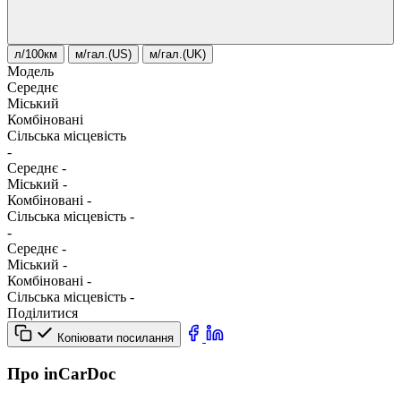
л/100км
м/гал.(US)
м/гал.(UK)
Модель
Середнє
Міський
Комбіновані
Сільська місцевість
-
Середнє
-
Міський
-
Комбіновані
-
Сільська місцевість
-
-
Середнє
-
Міський
-
Комбіновані
-
Сільська місцевість
-
Поділитися
Копіювати посилання
Про inCarDoc