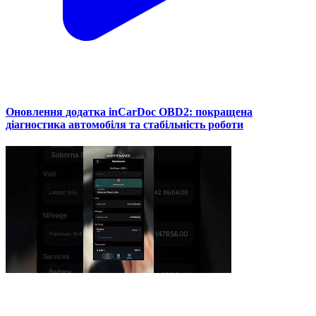
Оновлення додатка inCarDoc OBD2: покращена
діагностика автомобіля та стабільність роботи