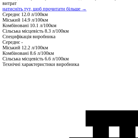
витрат
натисніть тут, щоб прочитати більше →
Середнє
12.0
л/100км
Міський
14.9
л/100км
Комбіновані
10.1
л/100км
Сільська місцевість
8.3
л/100км
Специфікація виробника
Середнє
-
Міський
12.2
л/100км
Комбіновані
8.6
л/100км
Сільська місцевість
6.6
л/100км
Технічні характеристики виробника