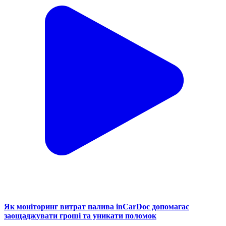
Як моніторинг витрат палива inCarDoc допомагає
заощаджувати гроші та уникати поломок