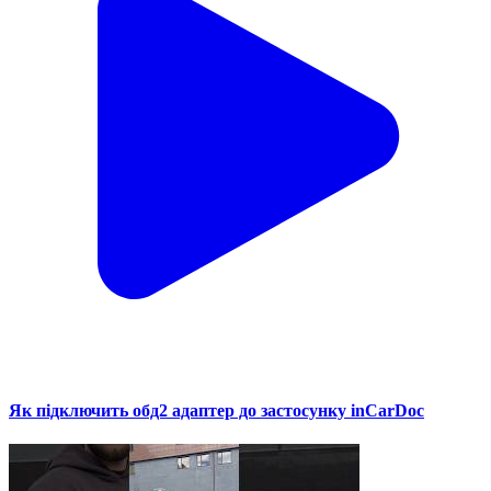
Як підключить обд2 адаптер до застосунку inCarDoc