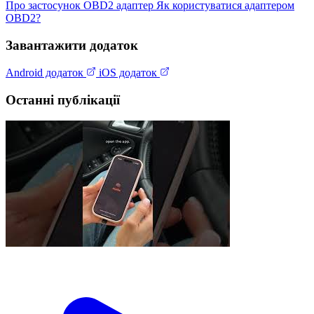
Про застосунок
OBD2 адаптер
Як користуватися адаптером
OBD2?
Завантажити додаток
Android додаток
iOS додаток
Останні публікації