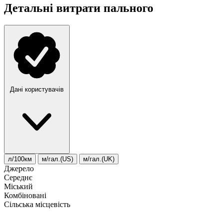
Детальні витрати пального
Дані користувачів
л/100км
м/гал.(US)
м/гал.(UK)
Джерело
Середнє
Міський
Комбіновані
Сільська місцевість