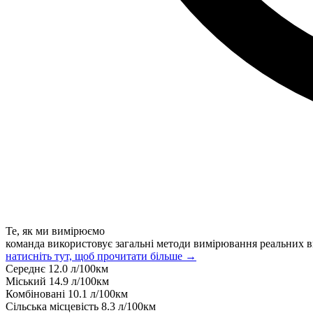
Те, як ми вимірюємо
команда використовує загальні методи вимірювання реальних в
натисніть тут, щоб прочитати більше →
Середнє
12.0
л/100км
Міський
14.9
л/100км
Комбіновані
10.1
л/100км
Сільська місцевість
8.3
л/100км