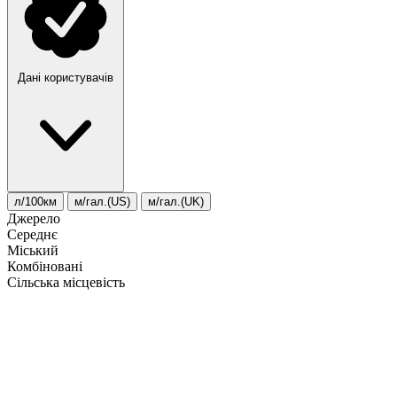
Дані користувачів
л/100км
м/гал.(US)
м/гал.(UK)
Джерело
Середнє
Міський
Комбіновані
Сільська місцевість