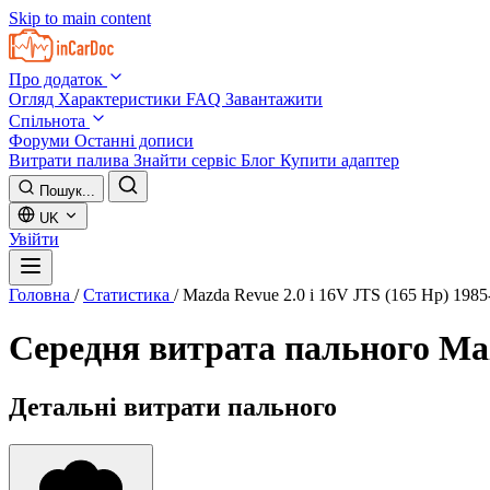
Skip to main content
Про додаток
Огляд
Характеристики
FAQ
Завантажити
Спільнота
Форуми
Останні дописи
Витрати палива
Знайти сервіс
Блог
Купити адаптер
Пошук...
UK
Увійти
Головна
/
Статистика
/
Mazda Revue 2.0 i 16V JTS (165 Hp) 1985
Середня витрата пального
Maz
Детальні витрати пального