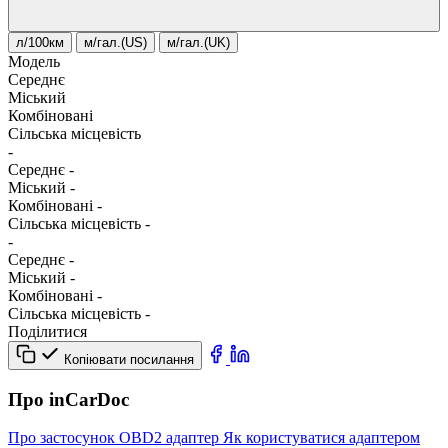
л/100км
м/гал.(US)
м/гал.(UK)
Модель
Середнє
Міський
Комбіновані
Сільська місцевість
-
Середнє
-
Міський
-
Комбіновані
-
Сільська місцевість
-
-
Середнє
-
Міський
-
Комбіновані
-
Сільська місцевість
-
Поділитися
Копіювати посилання
Про inCarDoc
Про застосунок
OBD2 адаптер
Як користуватися адаптером