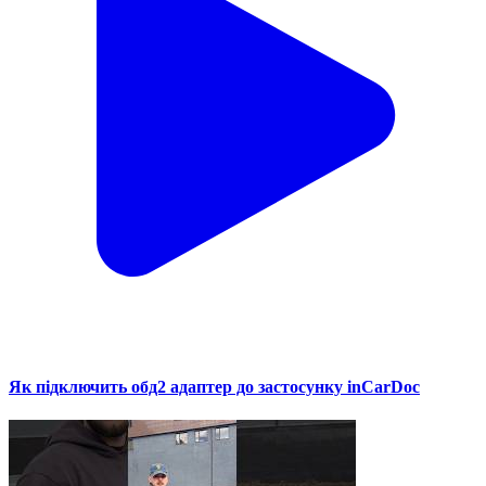
Як підключить обд2 адаптер до застосунку inCarDoc