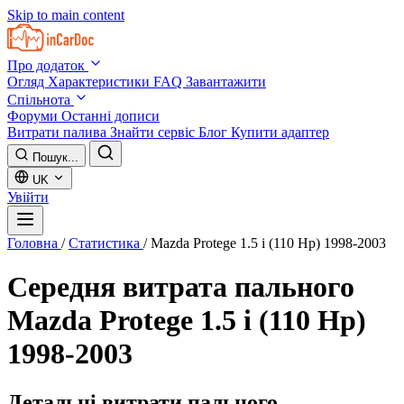
Skip to main content
Про додаток
Огляд
Характеристики
FAQ
Завантажити
Спільнота
Форуми
Останні дописи
Витрати палива
Знайти сервіс
Блог
Купити адаптер
Пошук...
UK
Увійти
Головна
/
Статистика
/
Mazda Protege 1.5 i (110 Hp) 1998-2003
Середня витрата пального
Mazda Protege 1.5 i (110 Hp)
1998-2003
Детальні витрати пального