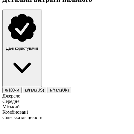
Дані користувачів
л/100км
м/гал.(US)
м/гал.(UK)
Джерело
Середнє
Міський
Комбіновані
Сільська місцевість