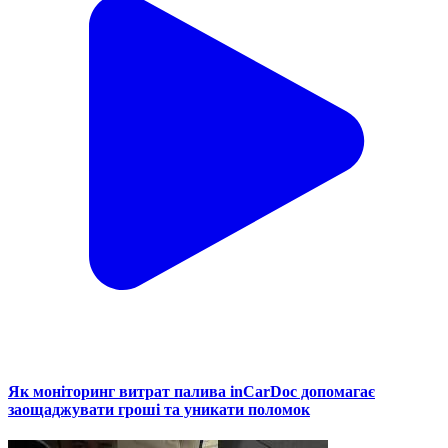
Як моніторинг витрат палива inCarDoc допомагає
заощаджувати гроші та уникати поломок