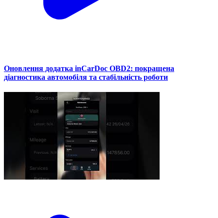
Оновлення додатка inCarDoc OBD2: покращена
діагностика автомобіля та стабільність роботи