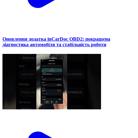
Оновлення додатка inCarDoc OBD2: покращена
діагностика автомобіля та стабільність роботи