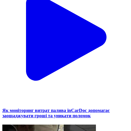
Як моніторинг витрат палива inCarDoc допомагає
заощаджувати гроші та уникати поломок