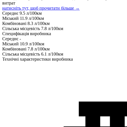
витрат
натисніть тут, щоб прочитати більше →
Середнє
9.5
л/100км
Міський
11.9
л/100км
Комбіновані
8.3
л/100км
Сільська місцевість
7.8
л/100км
Специфікація виробника
Середнє
-
Міський
10.9
л/100км
Комбіновані
7.8
л/100км
Сільська місцевість
6.1
л/100км
Технічні характеристики виробника