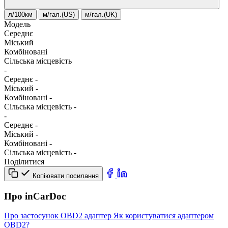
л/100км
м/гал.(US)
м/гал.(UK)
Модель
Середнє
Міський
Комбіновані
Сільська місцевість
-
Середнє
-
Міський
-
Комбіновані
-
Сільська місцевість
-
-
Середнє
-
Міський
-
Комбіновані
-
Сільська місцевість
-
Поділитися
Копіювати посилання
Про inCarDoc
Про застосунок
OBD2 адаптер
Як користуватися адаптером
OBD2?