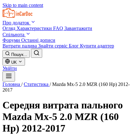
Skip to main content
Про додаток
Огляд
Характеристики
FAQ
Завантажити
Спільнота
Форуми
Останні дописи
Витрати палива
Знайти сервіс
Блог
Купити адаптер
Пошук...
UK
Увійти
Головна
/
Статистика
/
Mazda Mx-5 2.0 MZR (160 Hp) 2012-
2017
Середня витрата пального
Mazda Mx-5 2.0 MZR (160
Hp) 2012-2017