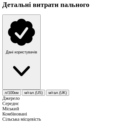
Детальні витрати пального
Дані користувачів
л/100км
м/гал.(US)
м/гал.(UK)
Джерело
Середнє
Міський
Комбіновані
Сільська місцевість