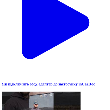
Як підключить обд2 адаптер до застосунку inCarDoc