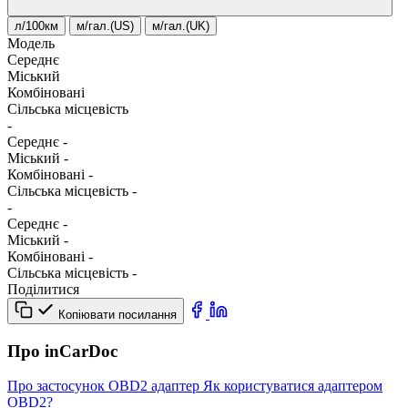
л/100км
м/гал.(US)
м/гал.(UK)
Модель
Середнє
Міський
Комбіновані
Сільська місцевість
-
Середнє
-
Міський
-
Комбіновані
-
Сільська місцевість
-
-
Середнє
-
Міський
-
Комбіновані
-
Сільська місцевість
-
Поділитися
Копіювати посилання
Про inCarDoc
Про застосунок
OBD2 адаптер
Як користуватися адаптером
OBD2?