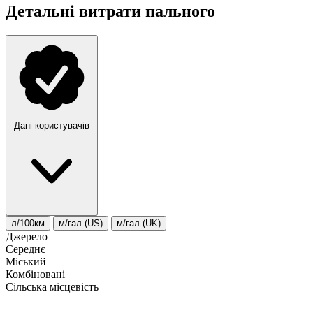
Детальні витрати пального
Дані користувачів
л/100км
м/гал.(US)
м/гал.(UK)
Джерело
Середнє
Міський
Комбіновані
Сільська місцевість