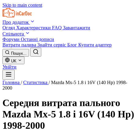
Skip to main content
Про додаток
Огляд
Характеристики
FAQ
Завантажити
Спільнота
Форуми
Останні дописи
Витрати палива
Знайти сервіс
Блог
Купити адаптер
Пошук...
UK
Увійти
Головна
/
Статистика
/
Mazda Mx-5 1.8 i 16V (140 Hp) 1998-
2000
Середня витрата пального
Mazda Mx-5 1.8 i 16V (140 Hp)
1998-2000