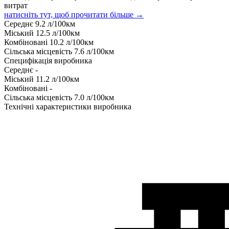
витрат
натисніть тут, щоб прочитати більше →
Середнє
9.2
л/100км
Міський
12.5
л/100км
Комбіновані
10.2
л/100км
Сільська місцевість
7.6
л/100км
Специфікація виробника
Середнє
-
Міський
11.2
л/100км
Комбіновані
-
Сільська місцевість
7.0
л/100км
Технічні характеристики виробника