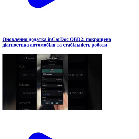
Оновлення додатка inCarDoc OBD2: покращена
діагностика автомобіля та стабільність роботи