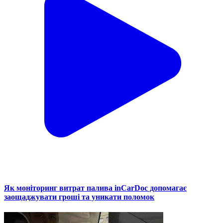
Як моніторинг витрат палива inCarDoc допомагає
заощаджувати гроші та уникати поломок