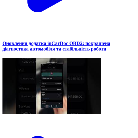
Оновлення додатка inCarDoc OBD2: покращена
діагностика автомобіля та стабільність роботи