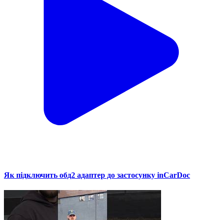
Як підключить обд2 адаптер до застосунку inCarDoc