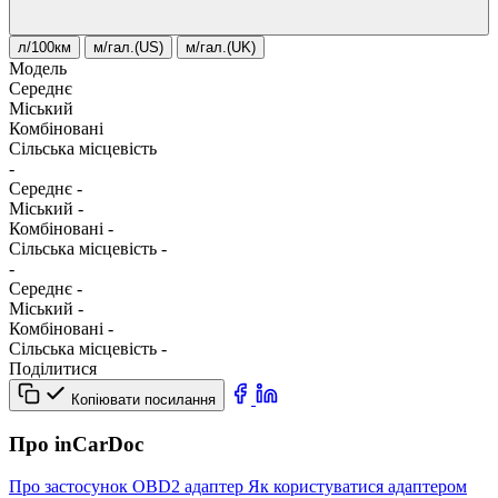
л/100км
м/гал.(US)
м/гал.(UK)
Модель
Середнє
Міський
Комбіновані
Сільська місцевість
-
Середнє
-
Міський
-
Комбіновані
-
Сільська місцевість
-
-
Середнє
-
Міський
-
Комбіновані
-
Сільська місцевість
-
Поділитися
Копіювати посилання
Про inCarDoc
Про застосунок
OBD2 адаптер
Як користуватися адаптером