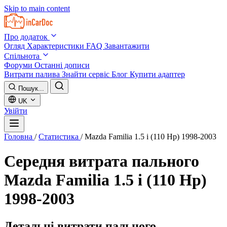
Skip to main content
Про додаток
Огляд
Характеристики
FAQ
Завантажити
Спільнота
Форуми
Останні дописи
Витрати палива
Знайти сервіс
Блог
Купити адаптер
Пошук...
UK
Увійти
Головна
/
Статистика
/
Mazda Familia 1.5 i (110 Hp) 1998-2003
Середня витрата пального
Mazda Familia 1.5 i (110 Hp)
1998-2003
Детальні витрати пального