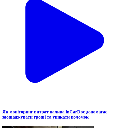
Як моніторинг витрат палива inCarDoc допомагає
заощаджувати гроші та уникати поломок