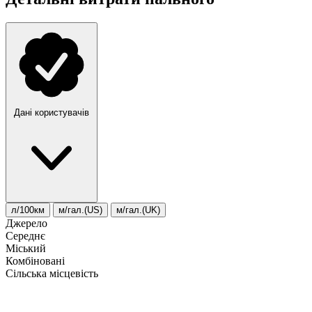
Дані користувачів
л/100км
м/гал.(US)
м/гал.(UK)
Джерело
Середнє
Міський
Комбіновані
Сільська місцевість