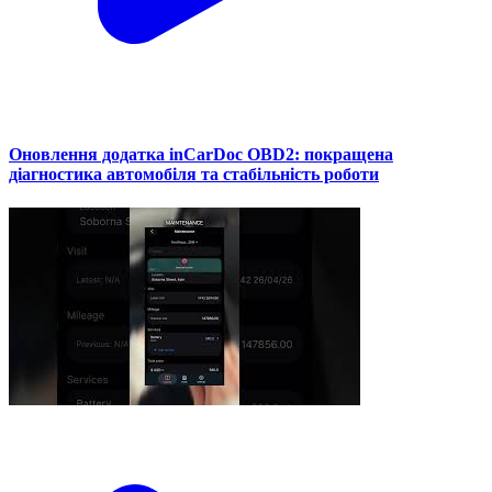
Оновлення додатка inCarDoc OBD2: покращена
діагностика автомобіля та стабільність роботи