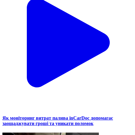
Як моніторинг витрат палива inCarDoc допомагає
заощаджувати гроші та уникати поломок