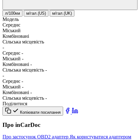
л/100км
м/гал.(US)
м/гал.(UK)
Модель
Середнє
Міський
Комбіновані
Сільська місцевість
-
Середнє
-
Міський
-
Комбіновані
-
Сільська місцевість
-
-
Середнє
-
Міський
-
Комбіновані
-
Сільська місцевість
-
Поділитися
Копіювати посилання
Про inCarDoc
Про застосунок
OBD2 адаптер
Як користуватися адаптером