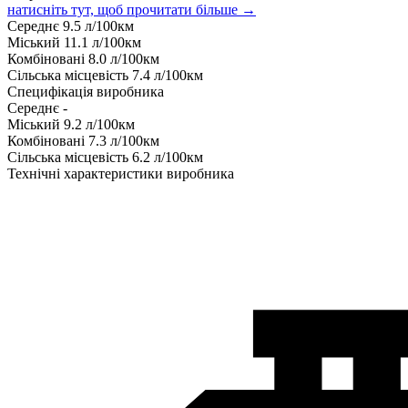
натисніть тут, щоб прочитати більше →
Середнє
9.5
л/100км
Міський
11.1
л/100км
Комбіновані
8.0
л/100км
Сільська місцевість
7.4
л/100км
Специфікація виробника
Середнє
-
Міський
9.2
л/100км
Комбіновані
7.3
л/100км
Сільська місцевість
6.2
л/100км
Технічні характеристики виробника