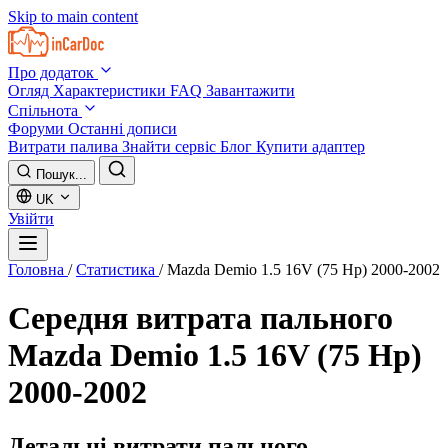
Skip to main content
Про додаток
Огляд
Характеристики
FAQ
Завантажити
Спільнота
Форуми
Останні дописи
Витрати палива
Знайти сервіс
Блог
Купити адаптер
Пошук...
UK
Увійти
Головна
/
Статистика
/
Mazda Demio 1.5 16V (75 Hp) 2000-2002
Середня витрата пального
Mazda Demio 1.5 16V (75 Hp)
2000-2002
Детальні витрати пального