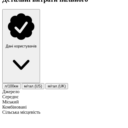
Дані користувачів
л/100км
м/гал.(US)
м/гал.(UK)
Джерело
Середнє
Міський
Комбіновані
Сільська місцевість