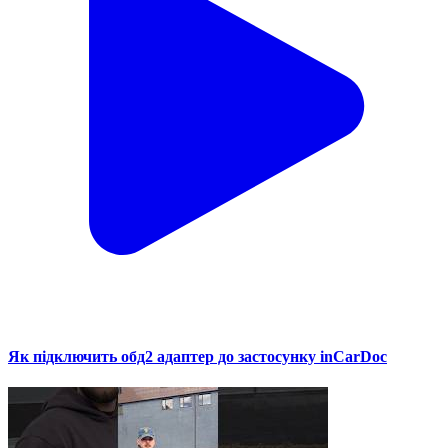
Як підключить обд2 адаптер до застосунку inCarDoc