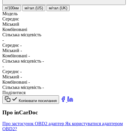
л/100км
м/гал.(US)
м/гал.(UK)
Модель
Середнє
Міський
Комбіновані
Сільська місцевість
-
Середнє
-
Міський
-
Комбіновані
-
Сільська місцевість
-
-
Середнє
-
Міський
-
Комбіновані
-
Сільська місцевість
-
Поділитися
Копіювати посилання
Про inCarDoc
Про застосунок
OBD2 адаптер
Як користуватися адаптером
OBD2?