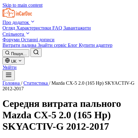
Skip to main content
Про додаток
Огляд
Характеристики
FAQ
Завантажити
Спільнота
Форуми
Останні дописи
Витрати палива
Знайти сервіс
Блог
Купити адаптер
Пошук...
UK
Увійти
Головна
/
Статистика
/
Mazda CX-5 2.0 (165 Hp) SKYACTIV-G
2012-2017
Середня витрата пального
Mazda CX-5 2.0 (165 Hp)
SKYACTIV-G 2012-2017