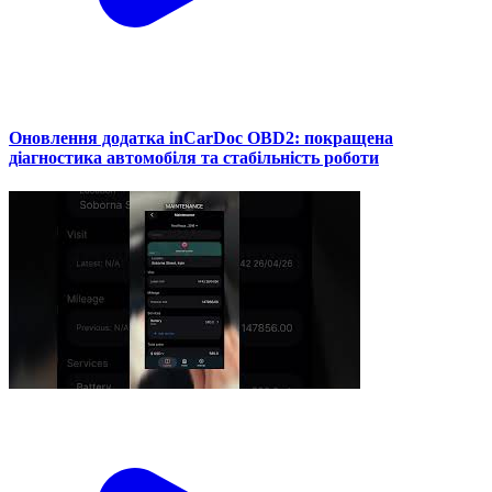
Оновлення додатка inCarDoc OBD2: покращена
діагностика автомобіля та стабільність роботи