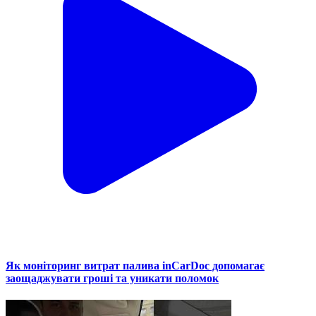
Як моніторинг витрат палива inCarDoc допомагає
заощаджувати гроші та уникати поломок