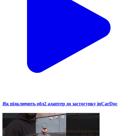
Як підключить обд2 адаптер до застосунку inCarDoc