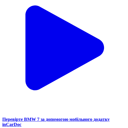
Перевірте BMW 7 за допомогою мобільного додатку
inCarDoc