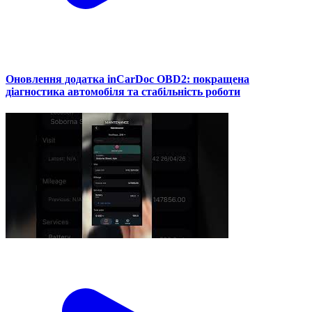
Оновлення додатка inCarDoc OBD2: покращена
діагностика автомобіля та стабільність роботи