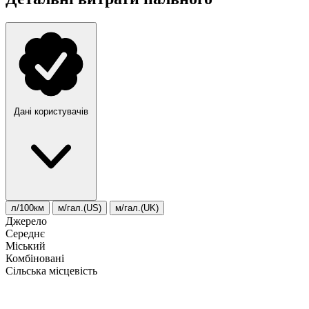
Дані користувачів
л/100км
м/гал.(US)
м/гал.(UK)
Джерело
Середнє
Міський
Комбіновані
Сільська місцевість