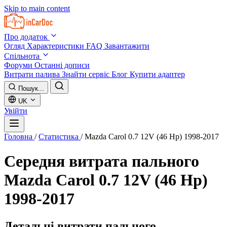
Skip to main content
Про додаток
Огляд
Характеристики
FAQ
Завантажити
Спільнота
Форуми
Останні дописи
Витрати палива
Знайти сервіс
Блог
Купити адаптер
Пошук...
UK
Увійти
Головна
/
Статистика
/
Mazda Carol 0.7 12V (46 Hp) 1998-2017
Середня витрата пального
Mazda Carol 0.7 12V (46 Hp)
1998-2017
Детальні витрати пального