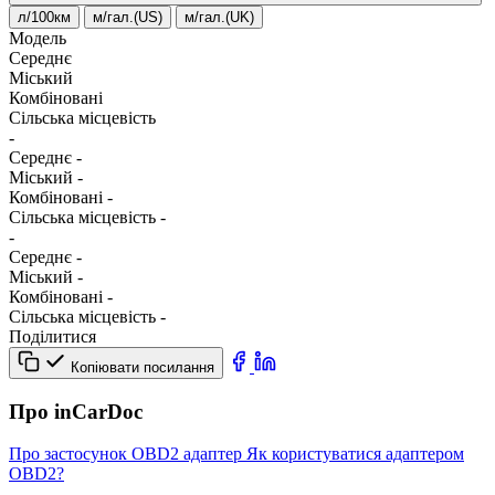
л/100км
м/гал.(US)
м/гал.(UK)
Модель
Середнє
Міський
Комбіновані
Сільська місцевість
-
Середнє
-
Міський
-
Комбіновані
-
Сільська місцевість
-
-
Середнє
-
Міський
-
Комбіновані
-
Сільська місцевість
-
Поділитися
Копіювати посилання
Про inCarDoc
Про застосунок
OBD2 адаптер
Як користуватися адаптером
OBD2?