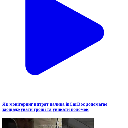
Як моніторинг витрат палива inCarDoc допомагає
заощаджувати гроші та уникати поломок