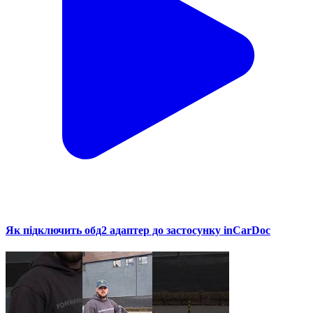
Як підключить обд2 адаптер до застосунку inCarDoc