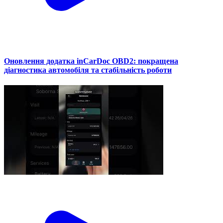
Оновлення додатка inCarDoc OBD2: покращена
діагностика автомобіля та стабільність роботи