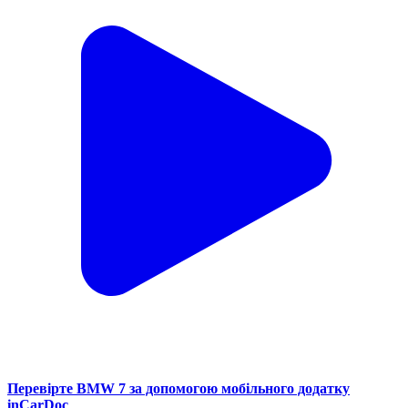
Перевірте BMW 7 за допомогою мобільного додатку
inCarDoc