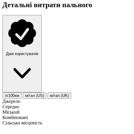
Детальні витрати пального
Дані користувачів
л/100км
м/гал.(US)
м/гал.(UK)
Джерело
Середнє
Міський
Комбіновані
Сільська місцевість