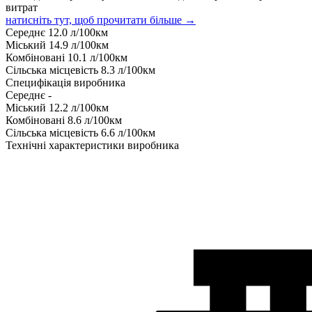
витрат
натисніть тут, щоб прочитати більше →
Середнє
12.0
л/100км
Міський
14.9
л/100км
Комбіновані
10.1
л/100км
Сільська місцевість
8.3
л/100км
Специфікація виробника
Середнє
-
Міський
12.2
л/100км
Комбіновані
8.6
л/100км
Сільська місцевість
6.6
л/100км
Технічні характеристики виробника