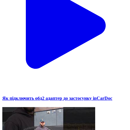
Як підключить обд2 адаптер до застосунку inCarDoc