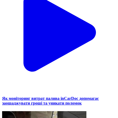
Як моніторинг витрат палива inCarDoc допомагає
заощаджувати гроші та уникати поломок