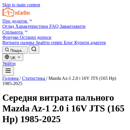
Skip to main content
Про додаток
Огляд
Характеристики
FAQ
Завантажити
Спільнота
Форуми
Останні дописи
Витрати палива
Знайти сервіс
Блог
Купити адаптер
Пошук...
UK
Увійти
Головна
/
Статистика
/
Mazda Az-1 2.0 i 16V JTS (165 Hp)
1985-2025
Середня витрата пального
Mazda Az-1 2.0 i 16V JTS (165
Hp) 1985-2025