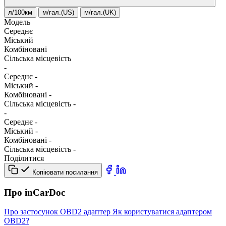
л/100км
м/гал.(US)
м/гал.(UK)
Модель
Середнє
Міський
Комбіновані
Сільська місцевість
-
Середнє
-
Міський
-
Комбіновані
-
Сільська місцевість
-
-
Середнє
-
Міський
-
Комбіновані
-
Сільська місцевість
-
Поділитися
Копіювати посилання
Про inCarDoc
Про застосунок
OBD2 адаптер
Як користуватися адаптером
OBD2?