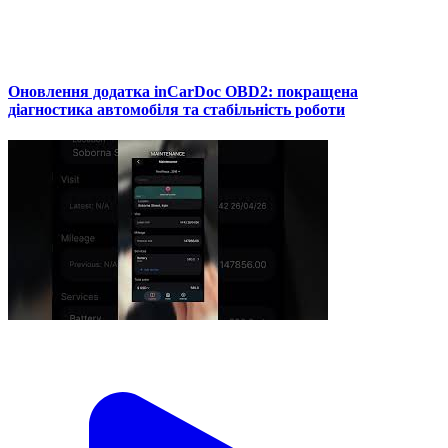
Оновлення додатка inCarDoc OBD2: покращена
діагностика автомобіля та стабільність роботи