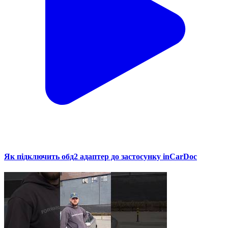
Як підключить обд2 адаптер до застосунку inCarDoc