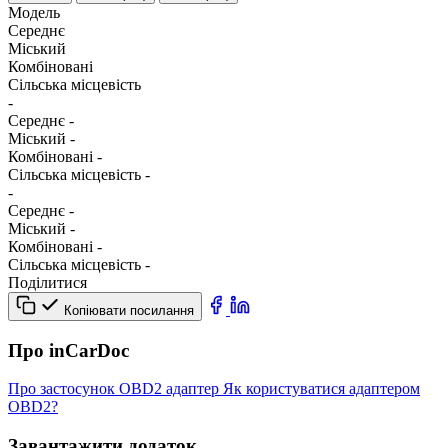
Модель
Середнє
Міський
Комбіновані
Сільська місцевість
-
Середнє
-
Міський
-
Комбіновані
-
Сільська місцевість
-
-
Середнє
-
Міський
-
Комбіновані
-
Сільська місцевість
-
Поділитися
Копіювати посилання
Про inCarDoc
Про застосунок
OBD2 адаптер
Як користуватися адаптером
OBD2?
Завантажити додаток