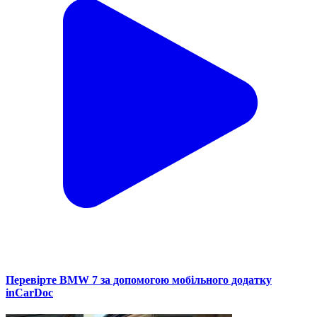
Перевірте BMW 7 за допомогою мобільного додатку
inCarDoc