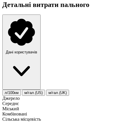
Детальні витрати пального
Дані користувачів
л/100км
м/гал.(US)
м/гал.(UK)
Джерело
Середнє
Міський
Комбіновані
Сільська місцевість