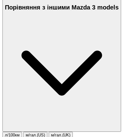
Порівняння з іншими Mazda 3 models
л/100км
м/гал.(US)
м/гал.(UK)