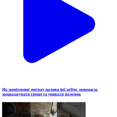
Як моніторинг витрат палива inCarDoc допомагає
заощаджувати гроші та уникати поломок