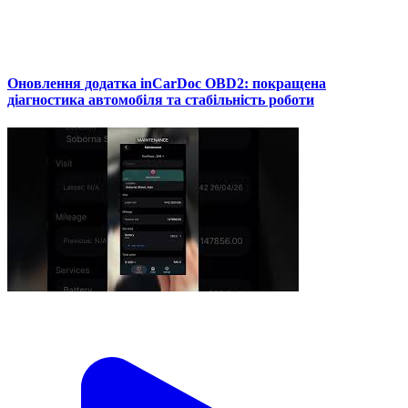
Оновлення додатка inCarDoc OBD2: покращена
діагностика автомобіля та стабільність роботи