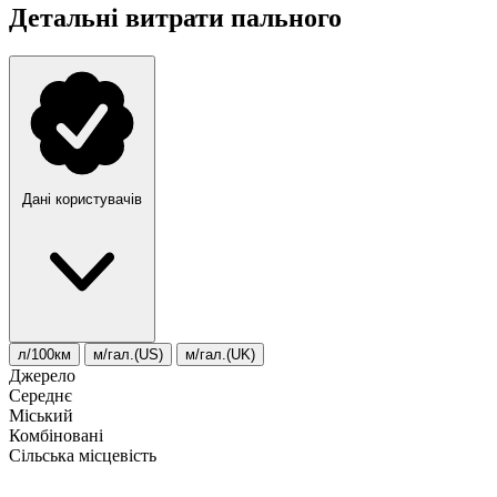
Детальні витрати пального
Дані користувачів
л/100км
м/гал.(US)
м/гал.(UK)
Джерело
Середнє
Міський
Комбіновані
Сільська місцевість