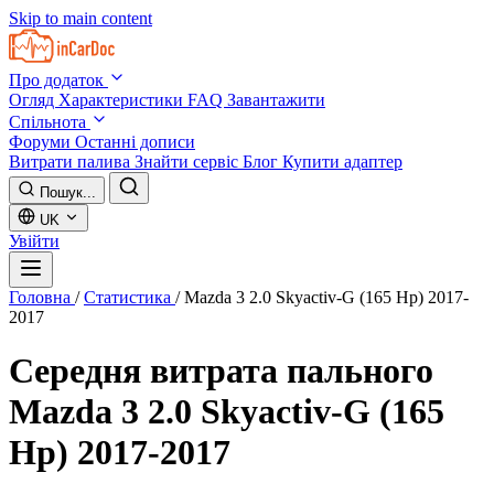
Skip to main content
Про додаток
Огляд
Характеристики
FAQ
Завантажити
Спільнота
Форуми
Останні дописи
Витрати палива
Знайти сервіс
Блог
Купити адаптер
Пошук...
UK
Увійти
Головна
/
Статистика
/
Mazda 3 2.0 Skyactiv-G (165 Hp) 2017-
2017
Середня витрата пального
Mazda 3 2.0 Skyactiv-G (165
Hp) 2017-2017