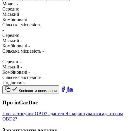
Модель
Середнє
Міський
Комбіновані
Сільська місцевість
-
Середнє
-
Міський
-
Комбіновані
-
Сільська місцевість
-
-
Середнє
-
Міський
-
Комбіновані
-
Сільська місцевість
-
Поділитися
Копіювати посилання
Про inCarDoc
Про застосунок
OBD2 адаптер
Як користуватися адаптером
OBD2?
Завантажити додаток