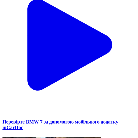
Перевірте BMW 7 за допомогою мобільного додатку
inCarDoc