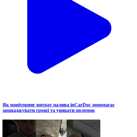
Як моніторинг витрат палива inCarDoc допомагає
заощаджувати гроші та уникати поломок