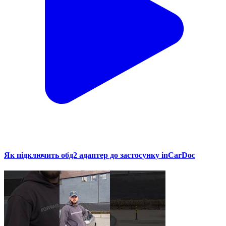
Як підключить обд2 адаптер до застосунку inCarDoc