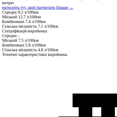
витрат
натисніть тут, щоб прочитати більше →
Середнє
8.2
л/100км
Міський
12.7
л/100км
Комбіновані
7.4
л/100км
Сільська місцевість
7.1
л/100км
Специфікація виробника
Середнє
-
Міський
7.5
л/100км
Комбіновані
5.8
л/100км
Сільська місцевість
4.8
л/100км
Технічні характеристики виробника