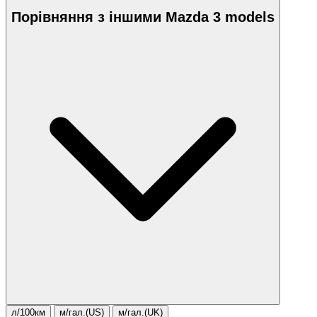
Порівняння з іншими Mazda 3 models
л/100км
м/гал.(US)
м/гал.(UK)