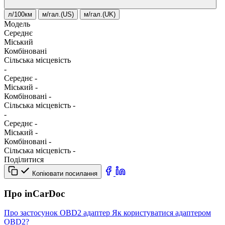
л/100км
м/гал.(US)
м/гал.(UK)
Модель
Середнє
Міський
Комбіновані
Сільська місцевість
-
Середнє
-
Міський
-
Комбіновані
-
Сільська місцевість
-
-
Середнє
-
Міський
-
Комбіновані
-
Сільська місцевість
-
Поділитися
Копіювати посилання
Про inCarDoc
Про застосунок
OBD2 адаптер
Як користуватися адаптером
OBD2?