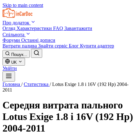
Skip to main content
Про додаток
Огляд
Характеристики
FAQ
Завантажити
Спільнота
Форуми
Останні дописи
Витрати палива
Знайти сервіс
Блог
Купити адаптер
Пошук...
UK
Увійти
Головна
/
Статистика
/
Lotus Exige 1.8 i 16V (192 Hp) 2004-
2011
Середня витрата пального
Lotus Exige 1.8 i 16V (192 Hp)
2004-2011