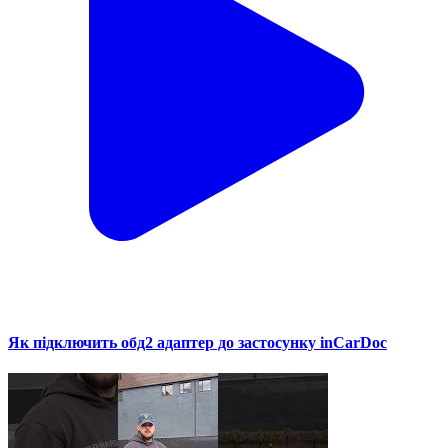
Як підключить обд2 адаптер до застосунку inCarDoc