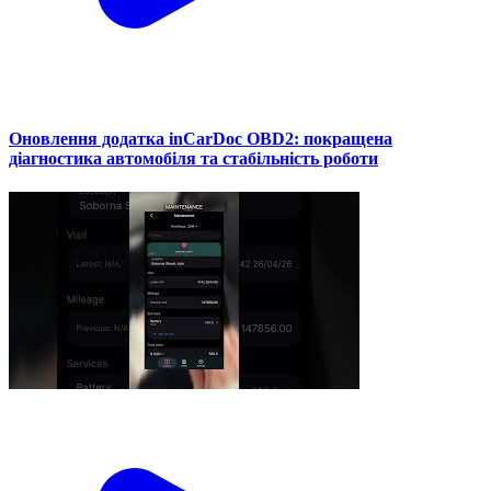
Оновлення додатка inCarDoc OBD2: покращена
діагностика автомобіля та стабільність роботи