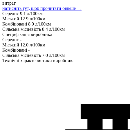
витрат
натисніть тут, щоб прочитати більше →
Середнє
9.1
л/100км
Міський
12.9
л/100км
Комбіновані
8.9
л/100км
Сільська місцевість
8.4
л/100км
Специфікація виробника
Середнє
-
Міський
12.0
л/100км
Комбіновані
-
Сільська місцевість
7.0
л/100км
Технічні характеристики виробника