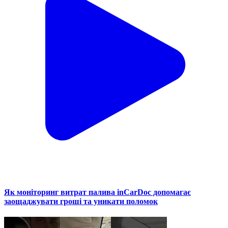
Як моніторинг витрат палива inCarDoc допомагає
заощаджувати гроші та уникати поломок