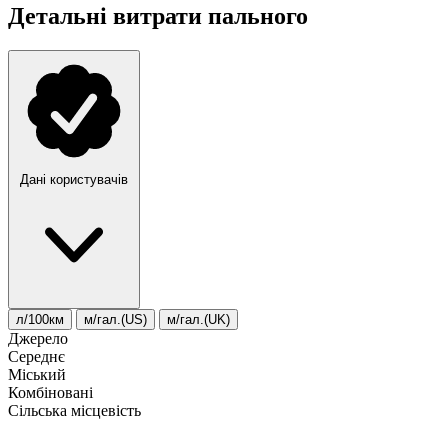
Детальні витрати пального
Дані користувачів
л/100км
м/гал.(US)
м/гал.(UK)
Джерело
Середнє
Міський
Комбіновані
Сільська місцевість