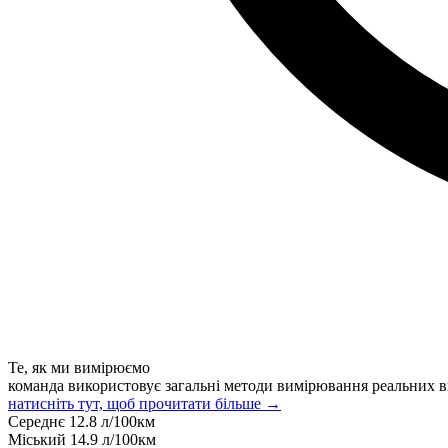
Те, як ми вимірюємо
команда використовує загальні методи вимірювання реальних в
натисніть тут, щоб прочитати більше →
Середнє
12.8
л/100км
Міський
14.9
л/100км