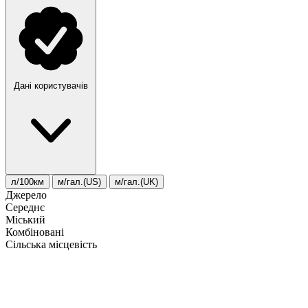
Дані користувачів
л/100км
м/гал.(US)
м/гал.(UK)
Джерело
Середнє
Міський
Комбіновані
Сільська місцевість