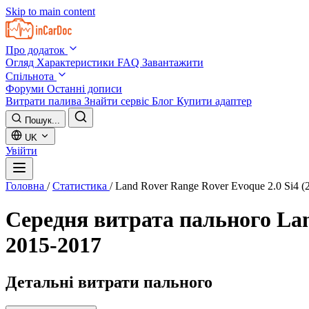
Skip to main content
Про додаток
Огляд
Характеристики
FAQ
Завантажити
Спільнота
Форуми
Останні дописи
Витрати палива
Знайти сервіс
Блог
Купити адаптер
Пошук...
UK
Увійти
Головна
/
Статистика
/
Land Rover Range Rover Evoque 2.0 Si4 
Середня витрата пального
Lan
2015-2017
Детальні витрати пального