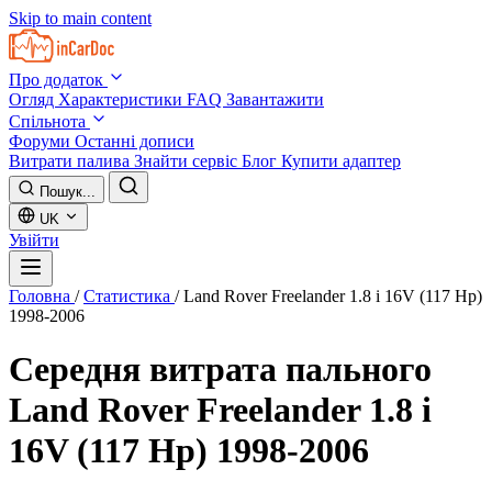
Skip to main content
Про додаток
Огляд
Характеристики
FAQ
Завантажити
Спільнота
Форуми
Останні дописи
Витрати палива
Знайти сервіс
Блог
Купити адаптер
Пошук...
UK
Увійти
Головна
/
Статистика
/
Land Rover Freelander 1.8 i 16V (117 Hp)
1998-2006
Середня витрата пального
Land Rover Freelander 1.8 i
16V (117 Hp) 1998-2006