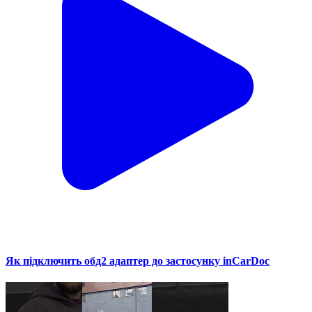
Як підключить обд2 адаптер до застосунку inCarDoc