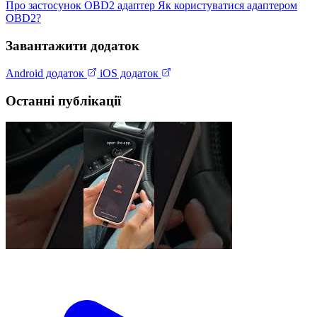
Про застосунок
OBD2 адаптер
Як користуватися адаптером
OBD2?
Завантажити додаток
Android додаток
iOS додаток
Останні публікації