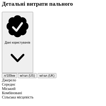
Детальні витрати пального
Дані користувачів
л/100км
м/гал.(US)
м/гал.(UK)
Джерело
Середнє
Міський
Комбіновані
Сільська місцевість