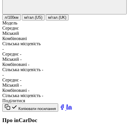
л/100км
м/гал.(US)
м/гал.(UK)
Модель
Середнє
Міський
Комбіновані
Сільська місцевість
-
Середнє
-
Міський
-
Комбіновані
-
Сільська місцевість
-
-
Середнє
-
Міський
-
Комбіновані
-
Сільська місцевість
-
Поділитися
Копіювати посилання
Про inCarDoc