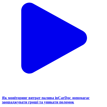
Як моніторинг витрат палива inCarDoc допомагає
заощаджувати гроші та уникати поломок