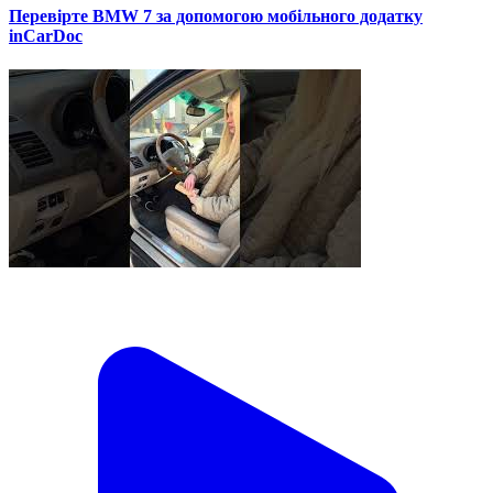
Перевірте BMW 7 за допомогою мобільного додатку
inCarDoc