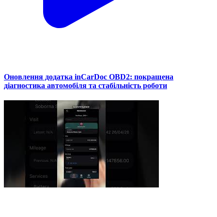
Оновлення додатка inCarDoc OBD2: покращена
діагностика автомобіля та стабільність роботи