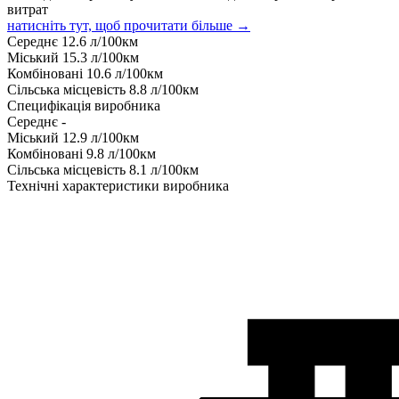
витрат
натисніть тут, щоб прочитати більше →
Середнє
12.6
л/100км
Міський
15.3
л/100км
Комбіновані
10.6
л/100км
Сільська місцевість
8.8
л/100км
Специфікація виробника
Середнє
-
Міський
12.9
л/100км
Комбіновані
9.8
л/100км
Сільська місцевість
8.1
л/100км
Технічні характеристики виробника