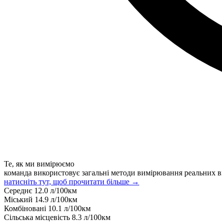
Те, як ми вимірюємо
команда використовує загальні методи вимірювання реальних в
натисніть тут, щоб прочитати більше →
Середнє
12.0
л/100км
Міський
14.9
л/100км
Комбіновані
10.1
л/100км
Сільська місцевість
8.3
л/100км