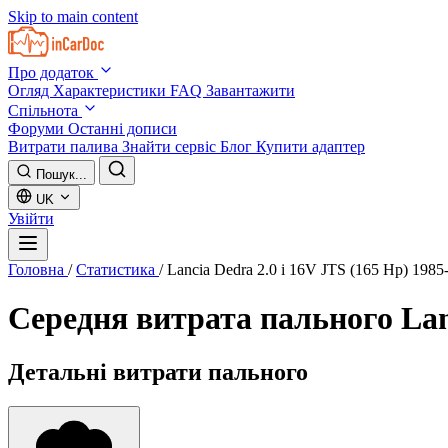
Skip to main content
Про додаток
Огляд
Характеристики
FAQ
Завантажити
Спільнота
Форуми
Останні дописи
Витрати палива
Знайти сервіс
Блог
Купити адаптер
Пошук...
UK
Увійти
Головна
/
Статистика
/
Lancia Dedra 2.0 i 16V JTS (165 Hp) 1985
Середня витрата пального
Lan
Детальні витрати пального