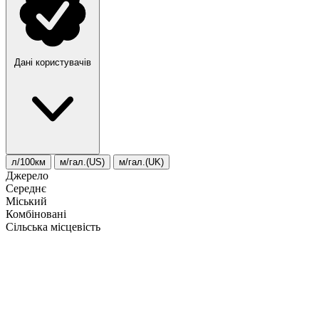
Дані користувачів
л/100км
м/гал.(US)
м/гал.(UK)
Джерело
Середнє
Міський
Комбіновані
Сільська місцевість