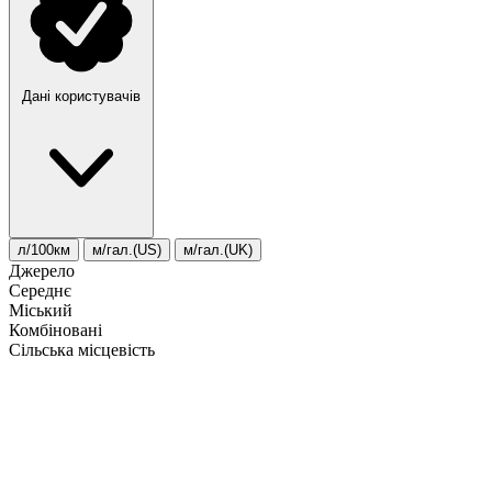
Дані користувачів
л/100км
м/гал.(US)
м/гал.(UK)
Джерело
Середнє
Міський
Комбіновані
Сільська місцевість