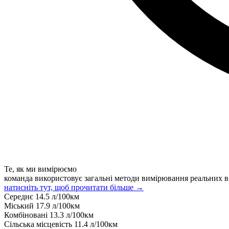
Те, як ми вимірюємо
команда використовує загальні методи вимірювання реальних в
натисніть тут, щоб прочитати більше →
Середнє
14.5
л/100км
Міський
17.9
л/100км
Комбіновані
13.3
л/100км
Сільська місцевість
11.4
л/100км