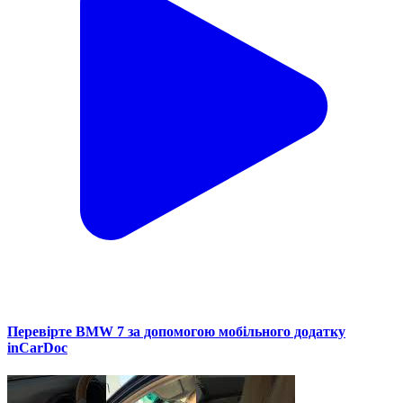
Перевірте BMW 7 за допомогою мобільного додатку
inCarDoc