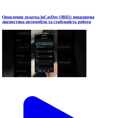
Оновлення додатка inCarDoc OBD2: покращена
діагностика автомобіля та стабільність роботи