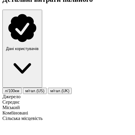
Дані користувачів
л/100км
м/гал.(US)
м/гал.(UK)
Джерело
Середнє
Міський
Комбіновані
Сільська місцевість