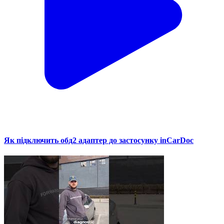
Як підключить обд2 адаптер до застосунку inCarDoc