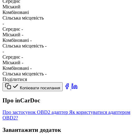
Середнє
Міський
Комбіновані
Сільська місцевість
-
Середнє
-
Міський
-
Комбіновані
-
Сільська місцевість
-
-
Середнє
-
Міський
-
Комбіновані
-
Сільська місцевість
-
Поділитися
Копіювати посилання
Про inCarDoc
Про застосунок
OBD2 адаптер
Як користуватися адаптером
OBD2?
Завантажити додаток