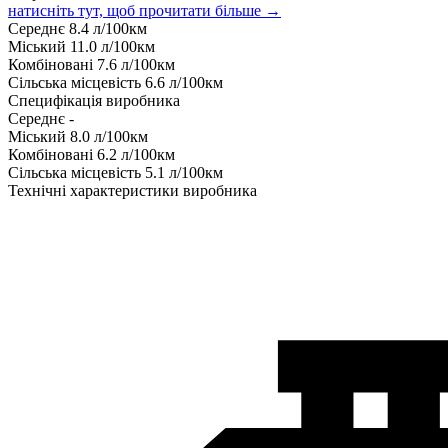
натисніть тут, щоб прочитати більше →
Середнє
8.4
л/100км
Міський
11.0
л/100км
Комбіновані
7.6
л/100км
Сільська місцевість
6.6
л/100км
Специфікація виробника
Середнє
-
Міський
8.0
л/100км
Комбіновані
6.2
л/100км
Сільська місцевість
5.1
л/100км
Технічні характеристики виробника