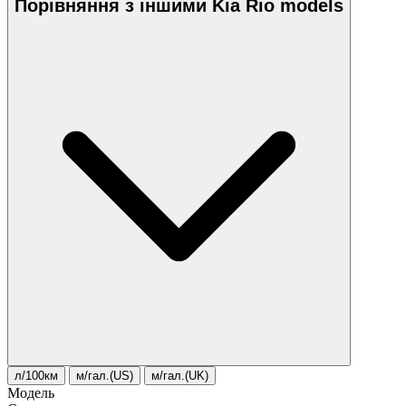
Порівняння з іншими Kia Rio models
л/100км
м/гал.(US)
м/гал.(UK)
Модель