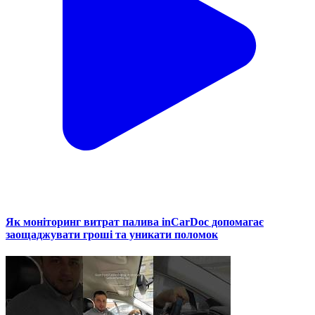
Як моніторинг витрат палива inCarDoc допомагає
заощаджувати гроші та уникати поломок