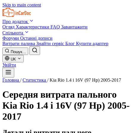
Skip to main content
Про додаток
Огляд
Характеристики
FAQ
Завантажити
Спільнота
Форуми
Останні дописи
Витрати палива
Знайти сервіс
Блог
Купити адаптер
Пошук...
UK
Увійти
Головна
/
Статистика
/
Kia Rio 1.4 i 16V (97 Hp) 2005-2017
Середня витрата пального
Kia Rio 1.4 i 16V (97 Hp) 2005-
2017
Детальні витрати пального