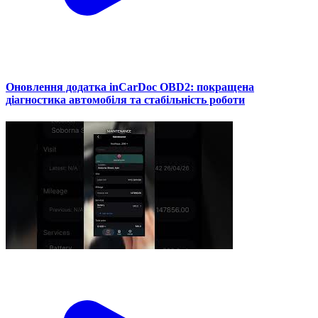
Оновлення додатка inCarDoc OBD2: покращена
діагностика автомобіля та стабільність роботи