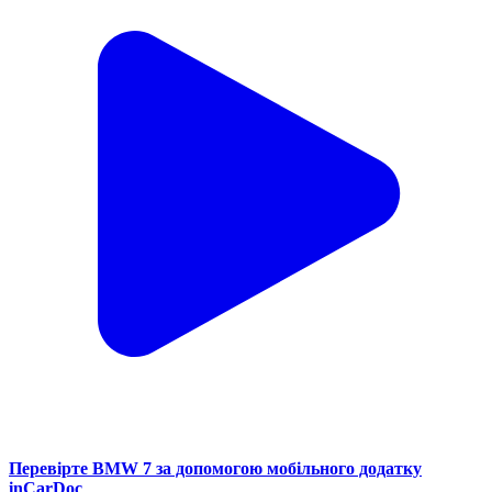
Перевірте BMW 7 за допомогою мобільного додатку
inCarDoc