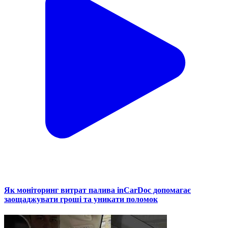
Як моніторинг витрат палива inCarDoc допомагає
заощаджувати гроші та уникати поломок