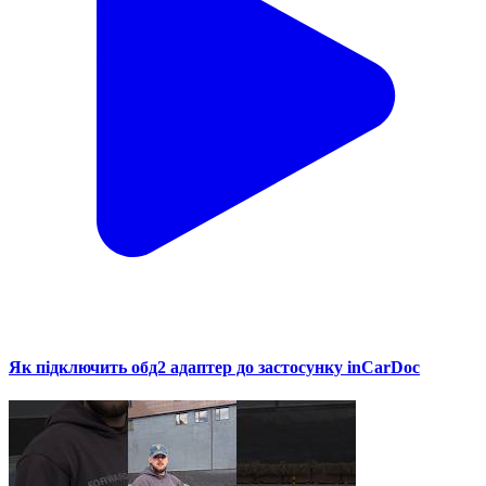
Як підключить обд2 адаптер до застосунку inCarDoc