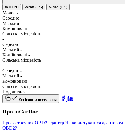
л/100км
м/гал.(US)
м/гал.(UK)
Модель
Середнє
Міський
Комбіновані
Сільська місцевість
-
Середнє
-
Міський
-
Комбіновані
-
Сільська місцевість
-
-
Середнє
-
Міський
-
Комбіновані
-
Сільська місцевість
-
Поділитися
Копіювати посилання
Про inCarDoc
Про застосунок
OBD2 адаптер
Як користуватися адаптером
OBD2?