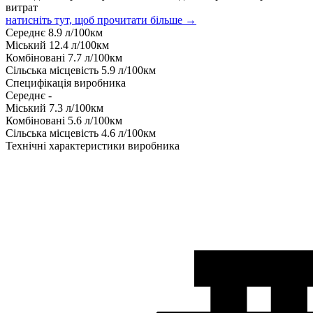
витрат
натисніть тут, щоб прочитати більше →
Середнє
8.9
л/100км
Міський
12.4
л/100км
Комбіновані
7.7
л/100км
Сільська місцевість
5.9
л/100км
Специфікація виробника
Середнє
-
Міський
7.3
л/100км
Комбіновані
5.6
л/100км
Сільська місцевість
4.6
л/100км
Технічні характеристики виробника