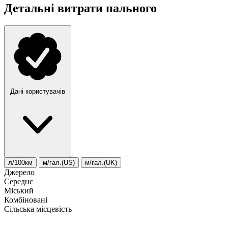
Детальні витрати пального
Дані користувачів
л/100км
м/гал.(US)
м/гал.(UK)
Джерело
Середнє
Міський
Комбіновані
Сільська місцевість