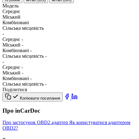
Модель
Середнє
Міський
Комбіновані
Сільська місцевість
-
Середнє
-
Міський
-
Комбіновані
-
Сільська місцевість
-
-
Середнє
-
Міський
-
Комбіновані
-
Сільська місцевість
-
Поділитися
Копіювати посилання
Про inCarDoc
Про застосунок
OBD2 адаптер
Як користуватися адаптером
OBD2?