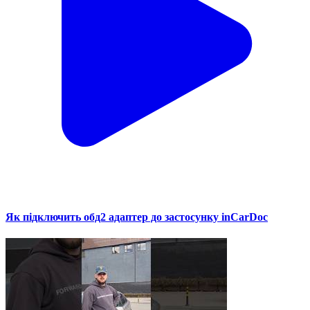
Як підключить обд2 адаптер до застосунку inCarDoc