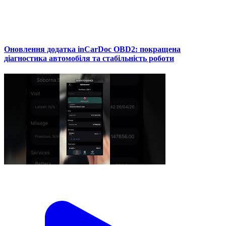
Оновлення додатка inCarDoc OBD2: покращена
діагностика автомобіля та стабільність роботи