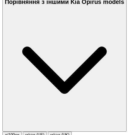
Порівняння з іншими Kia Opirus models
л/100км
м/гал.(US)
м/гал.(UK)