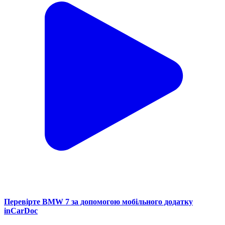
Перевірте BMW 7 за допомогою мобільного додатку
inCarDoc