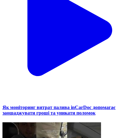
Як моніторинг витрат палива inCarDoc допомагає
заощаджувати гроші та уникати поломок