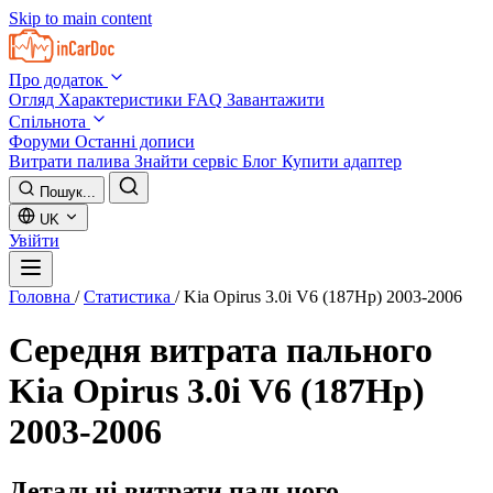
Skip to main content
Про додаток
Огляд
Характеристики
FAQ
Завантажити
Спільнота
Форуми
Останні дописи
Витрати палива
Знайти сервіс
Блог
Купити адаптер
Пошук...
UK
Увійти
Головна
/
Статистика
/
Kia Opirus 3.0i V6 (187Hp) 2003-2006
Середня витрата пального
Kia Opirus 3.0i V6 (187Hp)
2003-2006
Детальні витрати пального