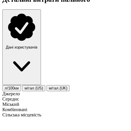
Дані користувачів
л/100км
м/гал.(US)
м/гал.(UK)
Джерело
Середнє
Міський
Комбіновані
Сільська місцевість