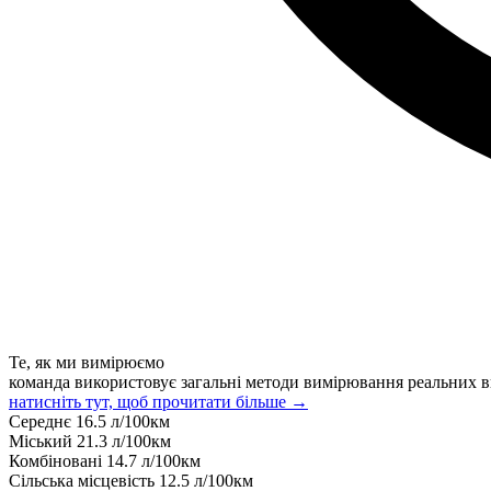
Те, як ми вимірюємо
команда використовує загальні методи вимірювання реальних в
натисніть тут, щоб прочитати більше →
Середнє
16.5
л/100км
Міський
21.3
л/100км
Комбіновані
14.7
л/100км
Сільська місцевість
12.5
л/100км