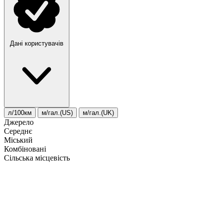
Дані користувачів
л/100км
м/гал.(US)
м/гал.(UK)
Джерело
Середнє
Міський
Комбіновані
Сільська місцевість