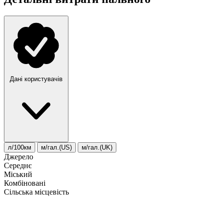
Дані користувачів
л/100км
м/гал.(US)
м/гал.(UK)
Джерело
Середнє
Міський
Комбіновані
Сільська місцевість