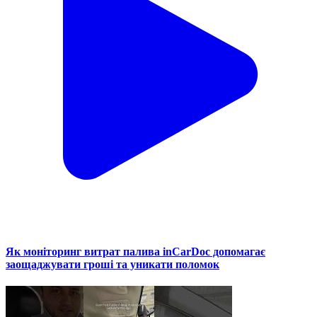
Як моніторинг витрат палива inCarDoc допомагає
заощаджувати гроші та уникати поломок