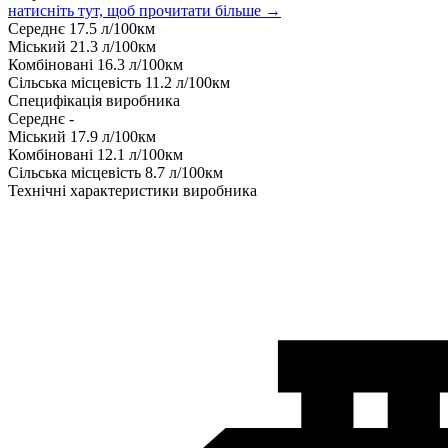
натисніть тут, щоб прочитати більше →
Середнє
17.5
л/100км
Міський
21.3
л/100км
Комбіновані
16.3
л/100км
Сільська місцевість
11.2
л/100км
Специфікація виробника
Середнє
-
Міський
17.9
л/100км
Комбіновані
12.1
л/100км
Сільська місцевість
8.7
л/100км
Технічні характеристики виробника