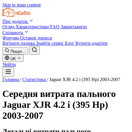
Skip to main content
Про додаток
Огляд
Характеристики
FAQ
Завантажити
Спільнота
Форуми
Останні дописи
Витрати палива
Знайти сервіс
Блог
Купити адаптер
Пошук...
UK
Увійти
Головна
/
Статистика
/
Jaguar XJR 4.2 i (395 Hp) 2003-2007
Середня витрата пального
Jaguar XJR 4.2 i (395 Hp)
2003-2007
Детальні витрати пального