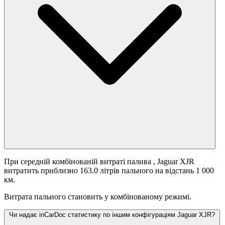
При середній комбінованій витраті палива
, Jaguar XJR
витратить приблизно 163.0 літрів пального на відстань 1 000
км.
Витрата пального становить
у комбінованому режимі.
Чи надає inCarDoc статистику по іншим конфігураціям Jaguar XJR?