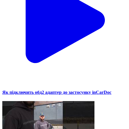
Як підключить обд2 адаптер до застосунку inCarDoc