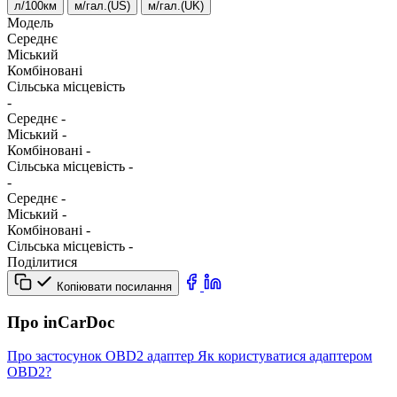
л/100км
м/гал.(US)
м/гал.(UK)
Модель
Середнє
Міський
Комбіновані
Сільська місцевість
-
Середнє
-
Міський
-
Комбіновані
-
Сільська місцевість
-
-
Середнє
-
Міський
-
Комбіновані
-
Сільська місцевість
-
Поділитися
Копіювати посилання
Про inCarDoc
Про застосунок
OBD2 адаптер
Як користуватися адаптером
OBD2?