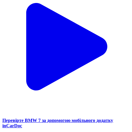
Перевірте BMW 7 за допомогою мобільного додатку
inCarDoc