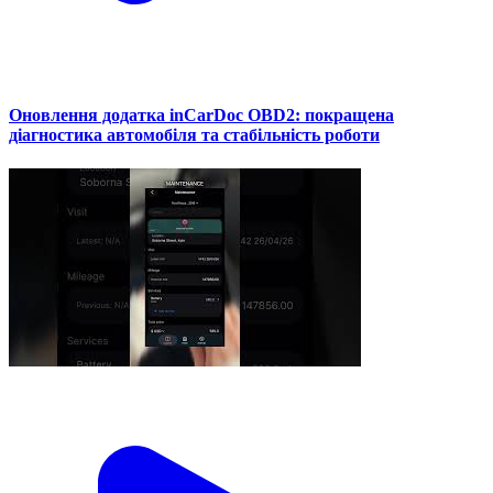
Оновлення додатка inCarDoc OBD2: покращена
діагностика автомобіля та стабільність роботи