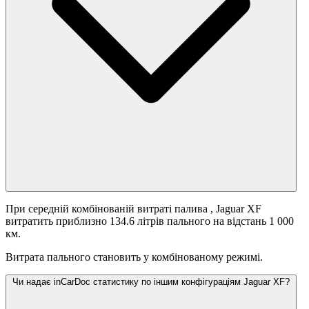
При середній комбінованій витраті палива
, Jaguar XF
витратить приблизно 134.6 літрів пального на відстань 1 000
км.
Витрата пального становить
у комбінованому режимі.
Чи надає inCarDoc статистику по іншим конфігураціям Jaguar XF?