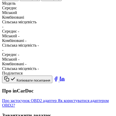
Модель
Середнє
Міський
Комбіновані
Сільська місцевість
-
Середнє
-
Міський
-
Комбіновані
-
Сільська місцевість
-
-
Середнє
-
Міський
-
Комбіновані
-
Сільська місцевість
-
Поділитися
Копіювати посилання
Про inCarDoc
Про застосунок
OBD2 адаптер
Як користуватися адаптером
OBD2?
Завантажити додаток