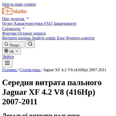
Skip to main content
Про додаток
Огляд
Характеристики
FAQ
Завантажити
Спільнота
Форуми
Останні дописи
Витрати палива
Знайти сервіс
Блог
Купити адаптер
Пошук...
UK
Увійти
Головна
/
Статистика
/
Jaguar XF 4.2 V8 (416Hp) 2007-2011
Середня витрата пального
Jaguar XF 4.2 V8 (416Hp)
2007-2011
Детальні витрати пального