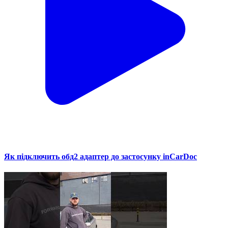
Як підключить обд2 адаптер до застосунку inCarDoc