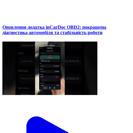
Оновлення додатка inCarDoc OBD2: покращена
діагностика автомобіля та стабільність роботи