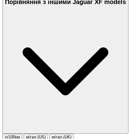
Порівняння з іншими Jaguar XF models
л/100км
м/гал.(US)
м/гал.(UK)