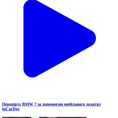
Перевірте BMW 7 за допомогою мобільного додатку
inCarDoc