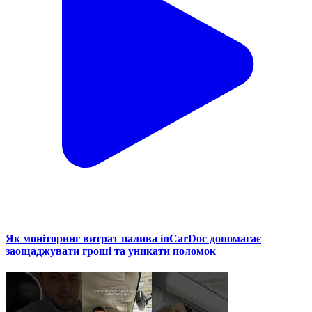
Як моніторинг витрат палива inCarDoc допомагає
заощаджувати гроші та уникати поломок