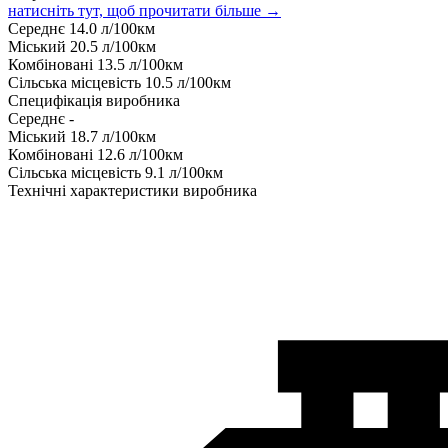
натисніть тут, щоб прочитати більше →
Середнє
14.0
л/100км
Міський
20.5
л/100км
Комбіновані
13.5
л/100км
Сільська місцевість
10.5
л/100км
Специфікація виробника
Середнє
-
Міський
18.7
л/100км
Комбіновані
12.6
л/100км
Сільська місцевість
9.1
л/100км
Технічні характеристики виробника