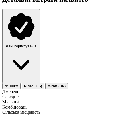
Дані користувачів
л/100км
м/гал.(US)
м/гал.(UK)
Джерело
Середнє
Міський
Комбіновані
Сільська місцевість