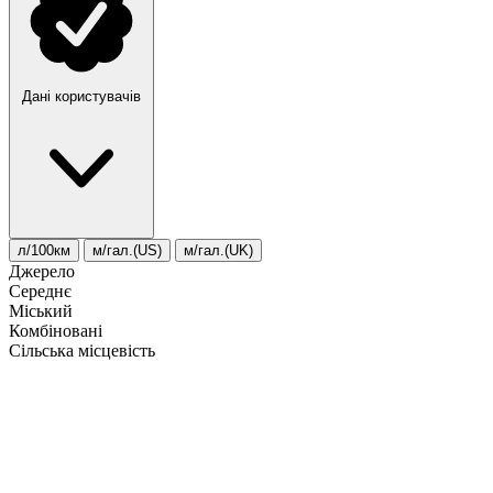
Дані користувачів
л/100км
м/гал.(US)
м/гал.(UK)
Джерело
Середнє
Міський
Комбіновані
Сільська місцевість