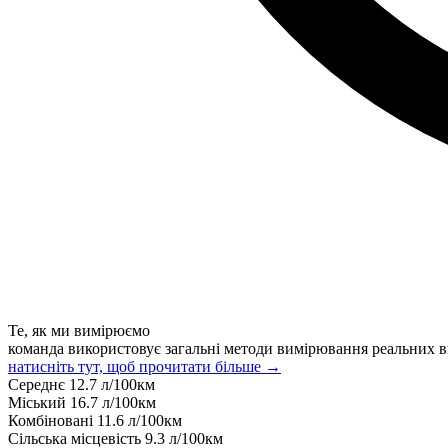
Те, як ми вимірюємо
команда використовує загальні методи вимірювання реальних в
натисніть тут, щоб прочитати більше →
Середнє
12.7
л/100км
Міський
16.7
л/100км
Комбіновані
11.6
л/100км
Сільська місцевість
9.3
л/100км