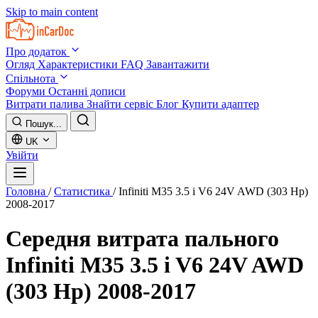
Skip to main content
Про додаток
Огляд
Характеристики
FAQ
Завантажити
Спільнота
Форуми
Останні дописи
Витрати палива
Знайти сервіс
Блог
Купити адаптер
Пошук...
UK
Увійти
Головна
/
Статистика
/
Infiniti M35 3.5 i V6 24V AWD (303 Hp)
2008-2017
Середня витрата пального
Infiniti M35 3.5 i V6 24V AWD
(303 Hp) 2008-2017