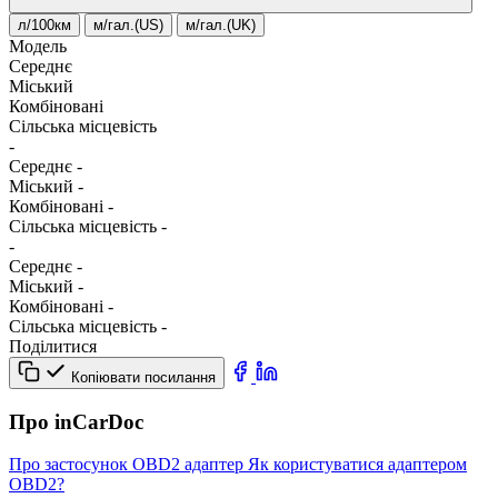
л/100км
м/гал.(US)
м/гал.(UK)
Модель
Середнє
Міський
Комбіновані
Сільська місцевість
-
Середнє
-
Міський
-
Комбіновані
-
Сільська місцевість
-
-
Середнє
-
Міський
-
Комбіновані
-
Сільська місцевість
-
Поділитися
Копіювати посилання
Про inCarDoc
Про застосунок
OBD2 адаптер
Як користуватися адаптером
OBD2?