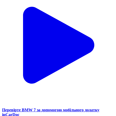
Перевірте BMW 7 за допомогою мобільного додатку
inCarDoc