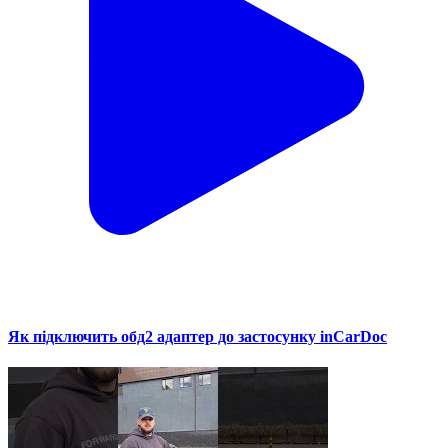
Як підключить обд2 адаптер до застосунку inCarDoc