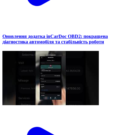
Оновлення додатка inCarDoc OBD2: покращена
діагностика автомобіля та стабільність роботи