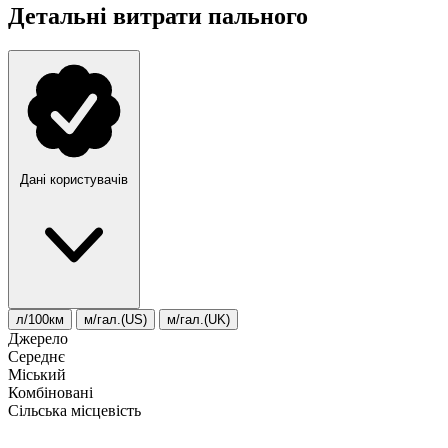
Детальні витрати пального
Дані користувачів
л/100км
м/гал.(US)
м/гал.(UK)
Джерело
Середнє
Міський
Комбіновані
Сільська місцевість