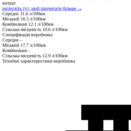
витрат
натисніть тут, щоб прочитати більше →
Середнє
11.6
л/100км
Міський
16.5
л/100км
Комбіновані
12.1
л/100км
Сільська місцевість
10.6
л/100км
Специфікація виробника
Середнє
-
Міський
17.7
л/100км
Комбіновані
-
Сільська місцевість
12.9
л/100км
Технічні характеристики виробника