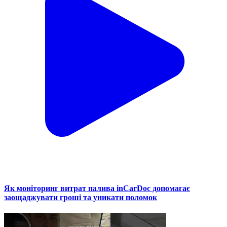
Як моніторинг витрат палива inCarDoc допомагає
заощаджувати гроші та уникати поломок