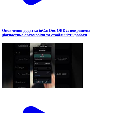
Оновлення додатка inCarDoc OBD2: покращена
діагностика автомобіля та стабільність роботи