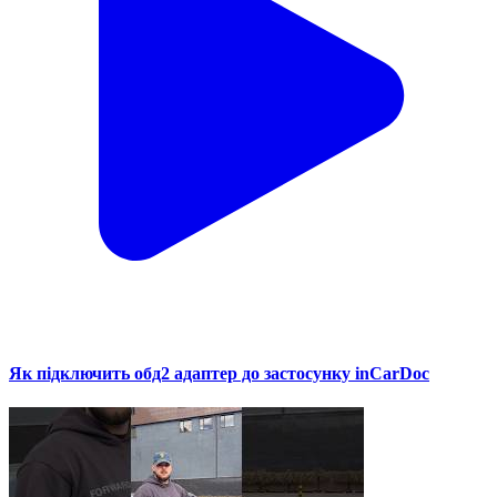
Як підключить обд2 адаптер до застосунку inCarDoc