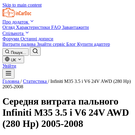
Skip to main content
Про додаток
Огляд
Характеристики
FAQ
Завантажити
Спільнота
Форуми
Останні дописи
Витрати палива
Знайти сервіс
Блог
Купити адаптер
Пошук...
UK
Увійти
Головна
/
Статистика
/
Infiniti M35 3.5 i V6 24V AWD (280 Hp)
2005-2008
Середня витрата пального
Infiniti M35 3.5 i V6 24V AWD
(280 Hp) 2005-2008