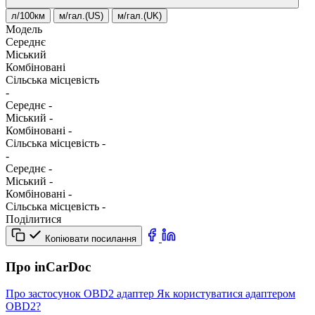
л/100км
м/гал.(US)
м/гал.(UK)
Модель
Середнє
Міський
Комбіновані
Сільська місцевість
-
Середнє
-
Міський
-
Комбіновані
-
Сільська місцевість
-
-
Середнє
-
Міський
-
Комбіновані
-
Сільська місцевість
-
Поділитися
Копіювати посилання
Про inCarDoc
Про застосунок
OBD2 адаптер
Як користуватися адаптером
OBD2?