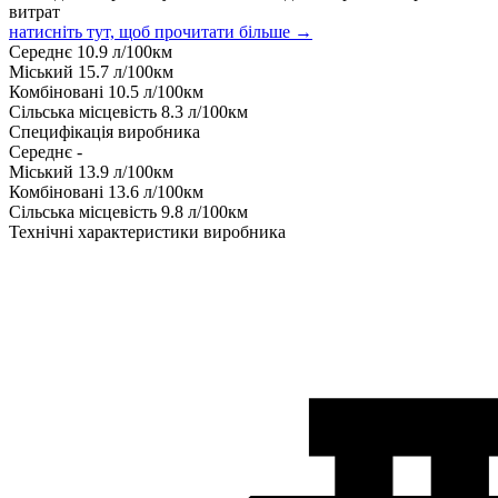
витрат
натисніть тут, щоб прочитати більше →
Середнє
10.9
л/100км
Міський
15.7
л/100км
Комбіновані
10.5
л/100км
Сільська місцевість
8.3
л/100км
Специфікація виробника
Середнє
-
Міський
13.9
л/100км
Комбіновані
13.6
л/100км
Сільська місцевість
9.8
л/100км
Технічні характеристики виробника