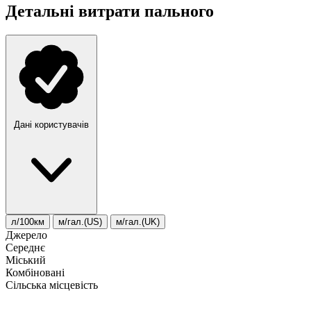
Детальні витрати пального
Дані користувачів
л/100км
м/гал.(US)
м/гал.(UK)
Джерело
Середнє
Міський
Комбіновані
Сільська місцевість