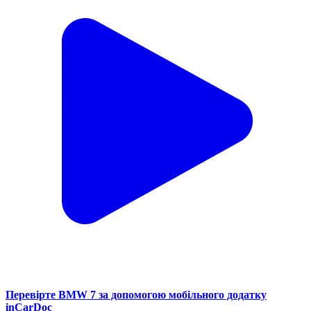
Перевірте BMW 7 за допомогою мобільного додатку
inCarDoc