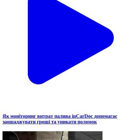
Як моніторинг витрат палива inCarDoc допомагає
заощаджувати гроші та уникати поломок