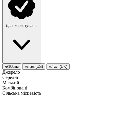
Дані користувачів
л/100км
м/гал.(US)
м/гал.(UK)
Джерело
Середнє
Міський
Комбіновані
Сільська місцевість