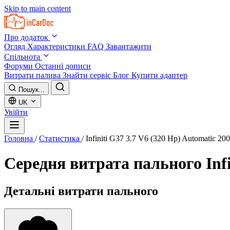
Skip to main content
Про додаток
Огляд
Характеристики
FAQ
Завантажити
Спільнота
Форуми
Останні дописи
Витрати палива
Знайти сервіс
Блог
Купити адаптер
Пошук...
UK
Увійти
Головна
/
Статистика
/
Infiniti G37 3.7 V6 (320 Hp) Automatic 20
Середня витрата пального
Inf
Детальні витрати пального