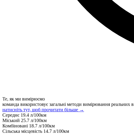
Те, як ми вимірюємо
команда використовує загальні методи вимірювання реальних в
натисніть тут, щоб прочитати більше →
Середнє
19.4
л/100км
Міський
25.7
л/100км
Комбіновані
18.7
л/100км
Сільська місцевість
14.7
л/100км