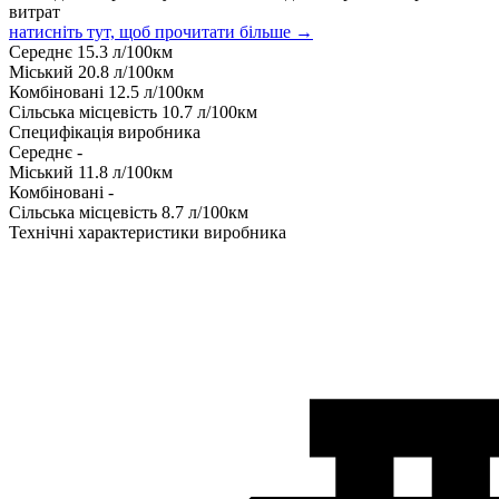
витрат
натисніть тут, щоб прочитати більше →
Середнє
15.3
л/100км
Міський
20.8
л/100км
Комбіновані
12.5
л/100км
Сільська місцевість
10.7
л/100км
Специфікація виробника
Середнє
-
Міський
11.8
л/100км
Комбіновані
-
Сільська місцевість
8.7
л/100км
Технічні характеристики виробника