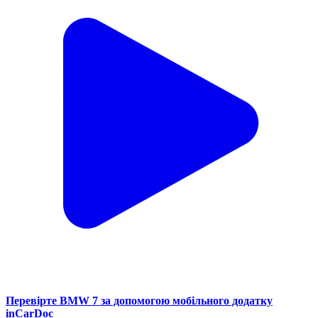
Перевірте BMW 7 за допомогою мобільного додатку
inCarDoc