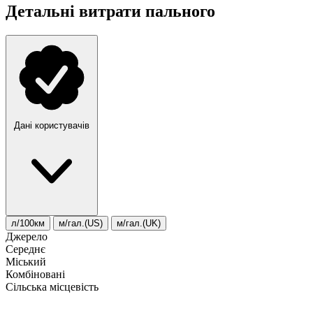
Детальні витрати пального
Дані користувачів
л/100км
м/гал.(US)
м/гал.(UK)
Джерело
Середнє
Міський
Комбіновані
Сільська місцевість