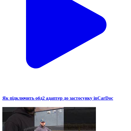
Як підключить обд2 адаптер до застосунку inCarDoc