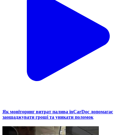
Як моніторинг витрат палива inCarDoc допомагає
заощаджувати гроші та уникати поломок