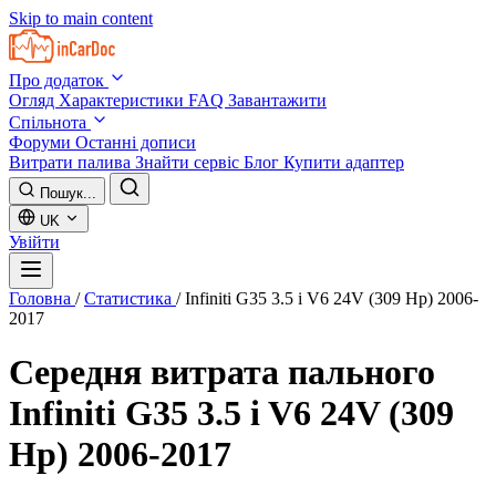
Skip to main content
Про додаток
Огляд
Характеристики
FAQ
Завантажити
Спільнота
Форуми
Останні дописи
Витрати палива
Знайти сервіс
Блог
Купити адаптер
Пошук...
UK
Увійти
Головна
/
Статистика
/
Infiniti G35 3.5 i V6 24V (309 Hp) 2006-
2017
Середня витрата пального
Infiniti G35 3.5 i V6 24V (309
Hp) 2006-2017