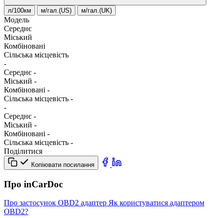
л/100км
м/гал.(US)
м/гал.(UK)
Модель
Середнє
Міський
Комбіновані
Сільська місцевість
-
Середнє
-
Міський
-
Комбіновані
-
Сільська місцевість
-
-
Середнє
-
Міський
-
Комбіновані
-
Сільська місцевість
-
Поділитися
Копіювати посилання
Про inCarDoc
Про застосунок
OBD2 адаптер
Як користуватися адаптером
OBD2?