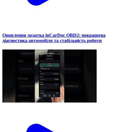
Оновлення додатка inCarDoc OBD2: покращена
діагностика автомобіля та стабільність роботи