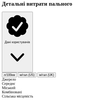
Детальні витрати пального
Дані користувачів
л/100км
м/гал.(US)
м/гал.(UK)
Джерело
Середнє
Міський
Комбіновані
Сільська місцевість