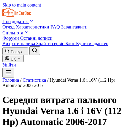
Skip to main content
Про додаток
Огляд
Характеристики
FAQ
Завантажити
Спільнота
Форуми
Останні дописи
Витрати палива
Знайти сервіс
Блог
Купити адаптер
Пошук...
UK
Увійти
Головна
/
Статистика
/
Hyundai Verna 1.6 i 16V (112 Hp)
Automatic 2006-2017
Середня витрата пального
Hyundai Verna 1.6 i 16V (112
Hp) Automatic 2006-2017