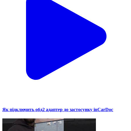
Як підключить обд2 адаптер до застосунку inCarDoc