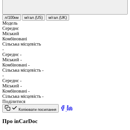
л/100км
м/гал.(US)
м/гал.(UK)
Модель
Середнє
Міський
Комбіновані
Сільська місцевість
-
Середнє
-
Міський
-
Комбіновані
-
Сільська місцевість
-
-
Середнє
-
Міський
-
Комбіновані
-
Сільська місцевість
-
Поділитися
Копіювати посилання
Про inCarDoc