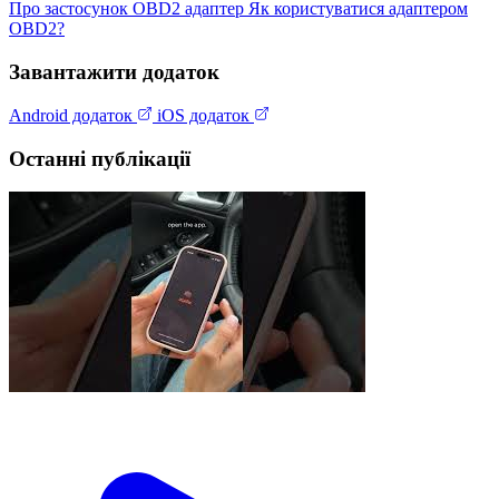
Про застосунок
OBD2 адаптер
Як користуватися адаптером
OBD2?
Завантажити додаток
Android додаток
iOS додаток
Останні публікації