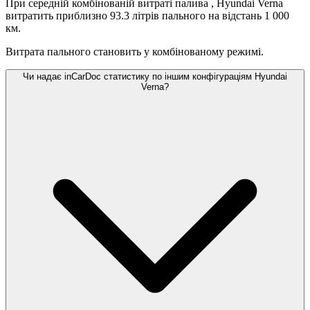
При середній комбінованій витраті палива
, Hyundai Verna
витратить приблизно 93.3 літрів пального на відстань 1 000
км.
Витрата пального становить
у комбінованому режимі.
Чи надає inCarDoc статистику по іншим конфігураціям Hyundai
Verna?