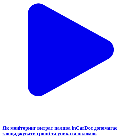
Як моніторинг витрат палива inCarDoc допомагає
заощаджувати гроші та уникати поломок