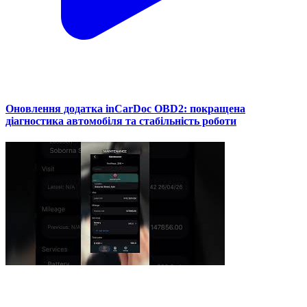
Оновлення додатка inCarDoc OBD2: покращена
діагностика автомобіля та стабільність роботи