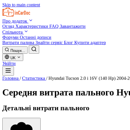
Skip to main content
Про додаток
Огляд
Характеристики
FAQ
Завантажити
Спільнота
Форуми
Останні дописи
Витрати палива
Знайти сервіс
Блог
Купити адаптер
Пошук...
UK
Увійти
Головна
/
Статистика
/
Hyundai Tucson 2.0 i 16V (140 Hp) 2004-
Середня витрата пального
Hyu
Детальні витрати пального