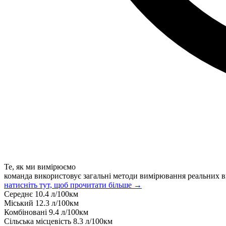
Те, як ми вимірюємо
команда використовує загальні методи вимірювання реальних в
натисніть тут, щоб прочитати більше →
Середнє
10.4
л/100км
Міський
12.3
л/100км
Комбіновані
9.4
л/100км
Сільська місцевість
8.3
л/100км