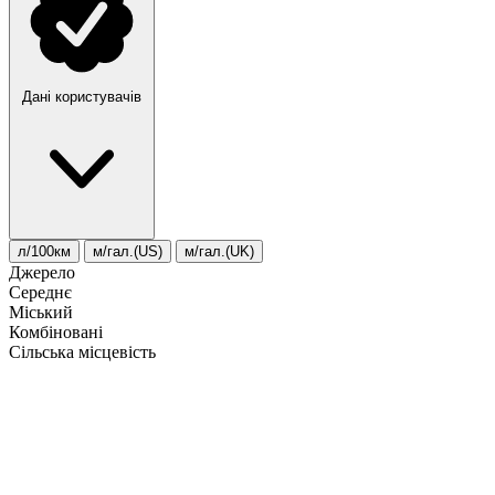
Дані користувачів
л/100км
м/гал.(US)
м/гал.(UK)
Джерело
Середнє
Міський
Комбіновані
Сільська місцевість