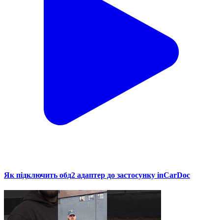
Як підключить обд2 адаптер до застосунку inCarDoc