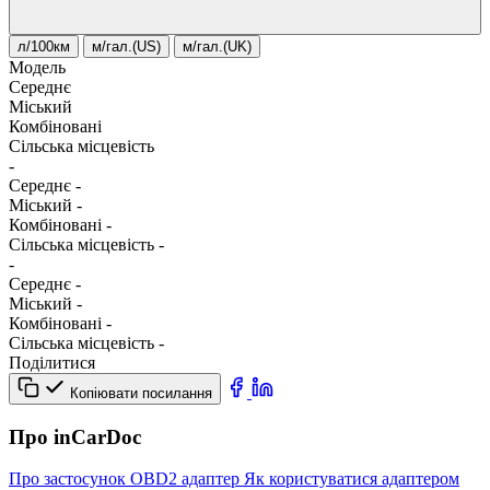
л/100км
м/гал.(US)
м/гал.(UK)
Модель
Середнє
Міський
Комбіновані
Сільська місцевість
-
Середнє
-
Міський
-
Комбіновані
-
Сільська місцевість
-
-
Середнє
-
Міський
-
Комбіновані
-
Сільська місцевість
-
Поділитися
Копіювати посилання
Про inCarDoc
Про застосунок
OBD2 адаптер
Як користуватися адаптером