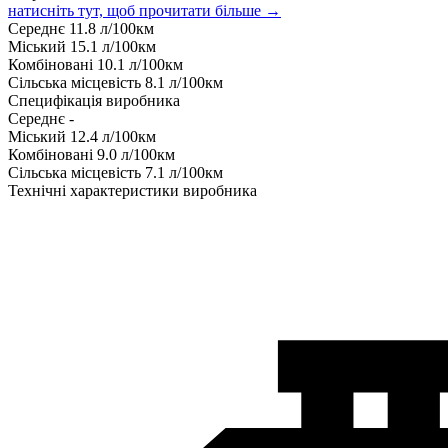
натисніть тут, щоб прочитати більше →
Середнє
11.8
л/100км
Міський
15.1
л/100км
Комбіновані
10.1
л/100км
Сільська місцевість
8.1
л/100км
Специфікація виробника
Середнє
-
Міський
12.4
л/100км
Комбіновані
9.0
л/100км
Сільська місцевість
7.1
л/100км
Технічні характеристики виробника