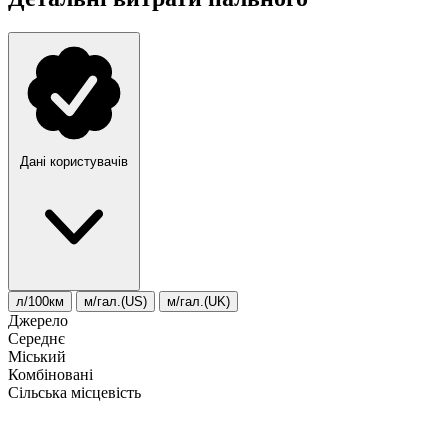
Дані користувачів
л/100км
м/гал.(US)
м/гал.(UK)
Джерело
Середнє
Міський
Комбіновані
Сільська місцевість