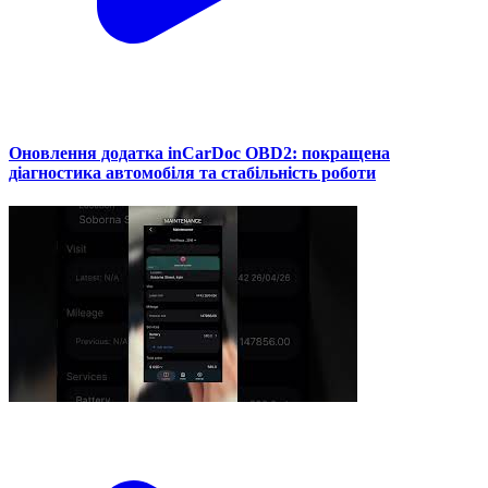
Оновлення додатка inCarDoc OBD2: покращена
діагностика автомобіля та стабільність роботи