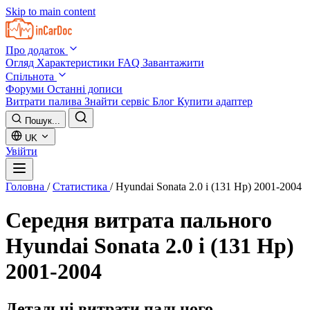
Skip to main content
Про додаток
Огляд
Характеристики
FAQ
Завантажити
Спільнота
Форуми
Останні дописи
Витрати палива
Знайти сервіс
Блог
Купити адаптер
Пошук...
UK
Увійти
Головна
/
Статистика
/
Hyundai Sonata 2.0 i (131 Hp) 2001-2004
Середня витрата пального
Hyundai Sonata 2.0 i (131 Hp)
2001-2004
Детальні витрати пального