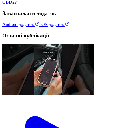
OBD2?
Завантажити додаток
Android додаток
iOS додаток
Останні публікації