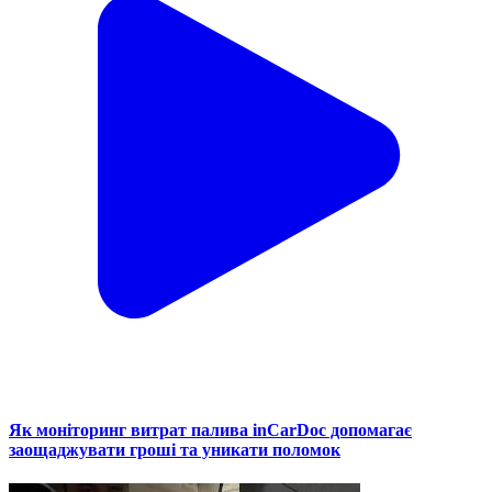
Як моніторинг витрат палива inCarDoc допомагає
заощаджувати гроші та уникати поломок