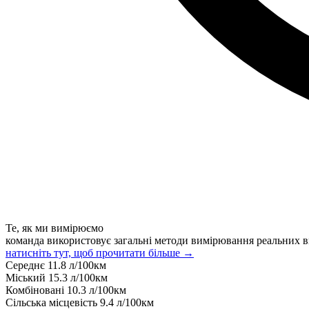
Те, як ми вимірюємо
команда використовує загальні методи вимірювання реальних в
натисніть тут, щоб прочитати більше →
Середнє
11.8
л/100км
Міський
15.3
л/100км
Комбіновані
10.3
л/100км
Сільська місцевість
9.4
л/100км