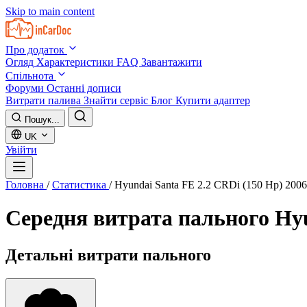
Skip to main content
Про додаток
Огляд
Характеристики
FAQ
Завантажити
Спільнота
Форуми
Останні дописи
Витрати палива
Знайти сервіс
Блог
Купити адаптер
Пошук...
UK
Увійти
Головна
/
Статистика
/
Hyundai Santa FE 2.2 CRDi (150 Hp) 200
Середня витрата пального
Hyu
Детальні витрати пального