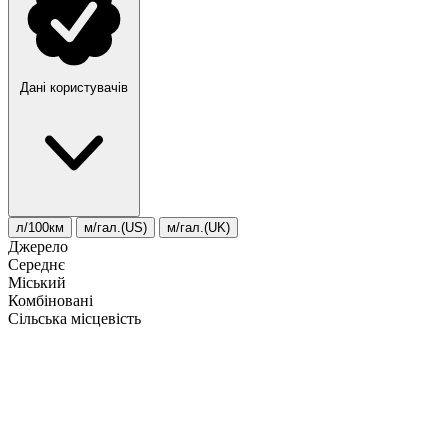
Дані користувачів
л/100км
м/гал.(US)
м/гал.(UK)
Джерело
Середнє
Міський
Комбіновані
Сільська місцевість