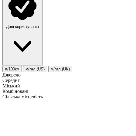
Дані користувачів
л/100км
м/гал.(US)
м/гал.(UK)
Джерело
Середнє
Міський
Комбіновані
Сільська місцевість