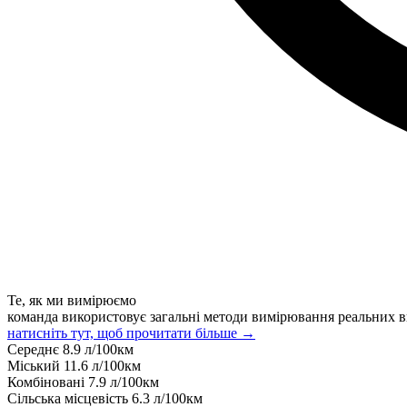
Те, як ми вимірюємо
команда використовує загальні методи вимірювання реальних в
натисніть тут, щоб прочитати більше →
Середнє
8.9
л/100км
Міський
11.6
л/100км
Комбіновані
7.9
л/100км
Сільська місцевість
6.3
л/100км