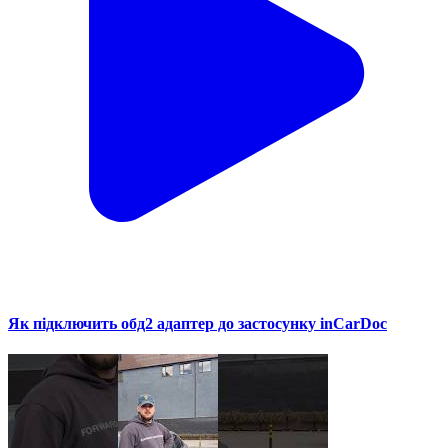
Як підключить обд2 адаптер до застосунку inCarDoc