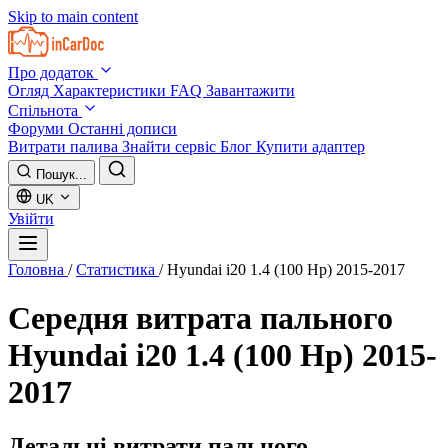
Skip to main content
Про додаток
Огляд
Характеристики
FAQ
Завантажити
Спільнота
Форуми
Останні дописи
Витрати палива
Знайти сервіс
Блог
Купити адаптер
Пошук...
UK
Увійти
Головна
/
Статистика
/
Hyundai i20 1.4 (100 Hp) 2015-2017
Середня витрата пального
Hyundai i20 1.4 (100 Hp) 2015-
2017
Детальні витрати пального