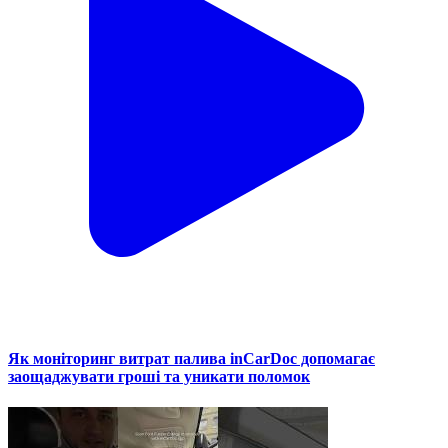
Як моніторинг витрат палива inCarDoc допомагає
заощаджувати гроші та уникати поломок