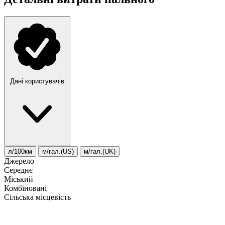
Дані користувачів
л/100км
м/гал.(US)
м/гал.(UK)
Джерело
Середнє
Міський
Комбіновані
Сільська місцевість