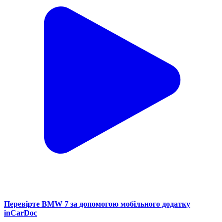
Перевірте BMW 7 за допомогою мобільного додатку
inCarDoc