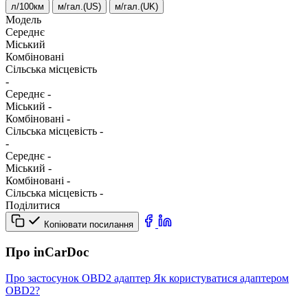
л/100км
м/гал.(US)
м/гал.(UK)
Модель
Середнє
Міський
Комбіновані
Сільська місцевість
-
Середнє
-
Міський
-
Комбіновані
-
Сільська місцевість
-
-
Середнє
-
Міський
-
Комбіновані
-
Сільська місцевість
-
Поділитися
Копіювати посилання
Про inCarDoc
Про застосунок
OBD2 адаптер
Як користуватися адаптером
OBD2?