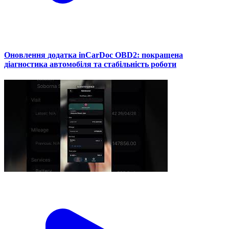
Оновлення додатка inCarDoc OBD2: покращена
діагностика автомобіля та стабільність роботи