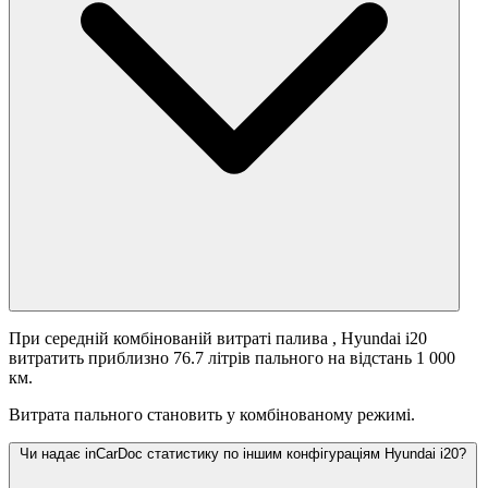
При середній комбінованій витраті палива
, Hyundai i20
витратить приблизно 76.7 літрів пального на відстань 1 000
км.
Витрата пального становить
у комбінованому режимі.
Чи надає inCarDoc статистику по іншим конфігураціям Hyundai i20?