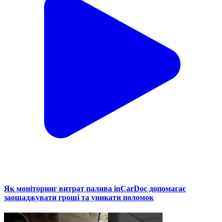
Як моніторинг витрат палива inCarDoc допомагає
заощаджувати гроші та уникати поломок