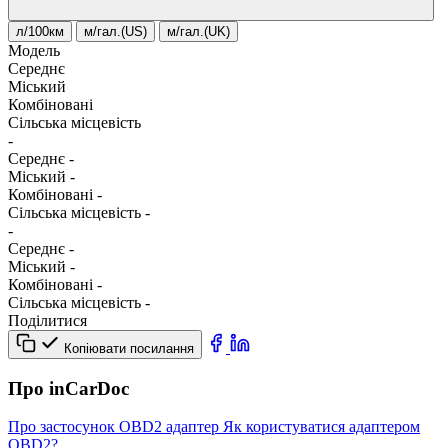
л/100км
м/гал.(US)
м/гал.(UK)
Модель
Середнє
Міський
Комбіновані
Сільська місцевість
-
Середнє
-
Міський
-
Комбіновані
-
Сільська місцевість
-
-
Середнє
-
Міський
-
Комбіновані
-
Сільська місцевість
-
Поділитися
Копіювати посилання
Про inCarDoc
Про застосунок
OBD2 адаптер
Як користуватися адаптером
OBD2?