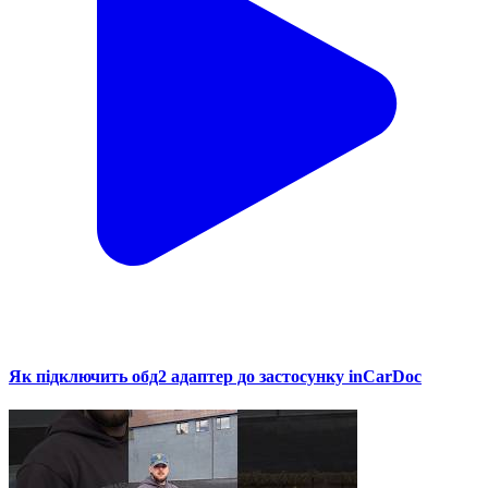
Як підключить обд2 адаптер до застосунку inCarDoc