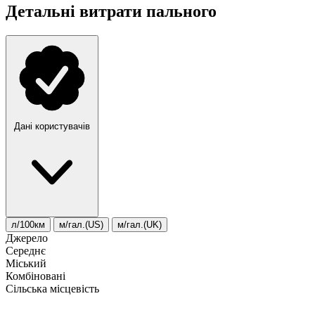
Детальні витрати пального
Дані користувачів
л/100км
м/гал.(US)
м/гал.(UK)
Джерело
Середнє
Міський
Комбіновані
Сільська місцевість