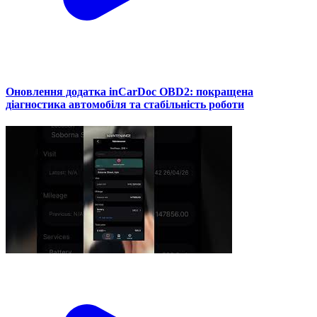
Оновлення додатка inCarDoc OBD2: покращена
діагностика автомобіля та стабільність роботи