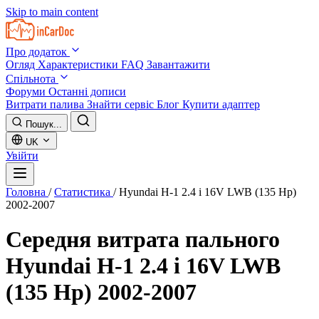
Skip to main content
Про додаток
Огляд
Характеристики
FAQ
Завантажити
Спільнота
Форуми
Останні дописи
Витрати палива
Знайти сервіс
Блог
Купити адаптер
Пошук...
UK
Увійти
Головна
/
Статистика
/
Hyundai H-1 2.4 i 16V LWB (135 Hp)
2002-2007
Середня витрата пального
Hyundai H-1 2.4 i 16V LWB
(135 Hp) 2002-2007