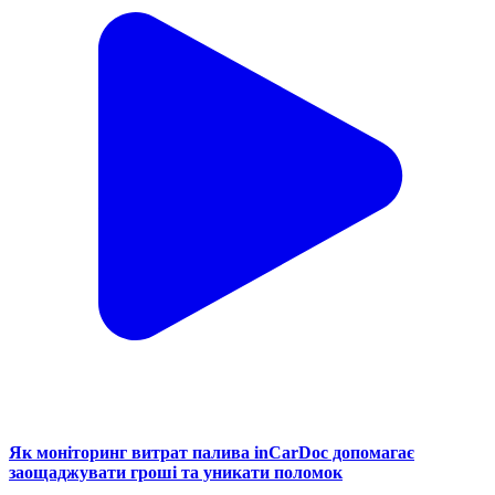
Як моніторинг витрат палива inCarDoc допомагає
заощаджувати гроші та уникати поломок