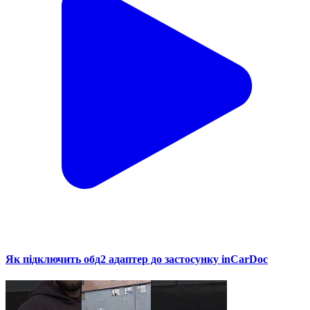
Як підключить обд2 адаптер до застосунку inCarDoc