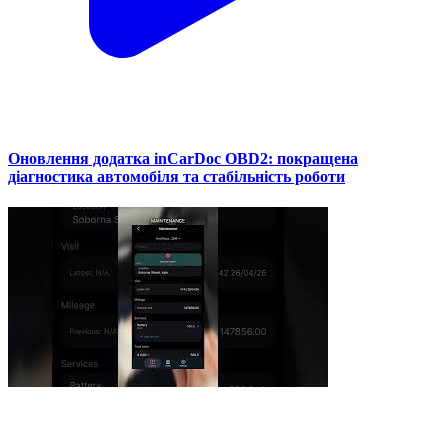
Оновлення додатка inCarDoc OBD2: покращена
діагностика автомобіля та стабільність роботи