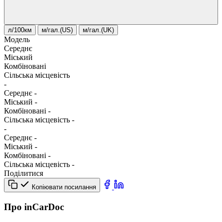
л/100км
м/гал.(US)
м/гал.(UK)
Модель
Середнє
Міський
Комбіновані
Сільська місцевість
-
Середнє
-
Міський
-
Комбіновані
-
Сільська місцевість
-
-
Середнє
-
Міський
-
Комбіновані
-
Сільська місцевість
-
Поділитися
Копіювати посилання
Про inCarDoc