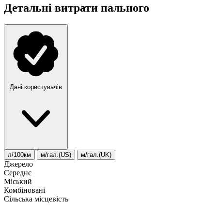
Детальні витрати пального
Дані користувачів
л/100км
м/гал.(US)
м/гал.(UK)
Джерело
Середнє
Міський
Комбіновані
Сільська місцевість