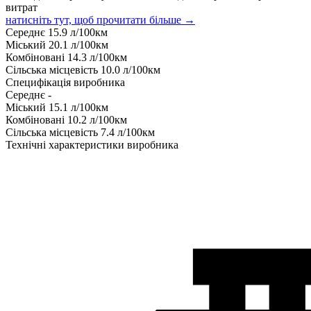
витрат
натисніть тут, щоб прочитати більше →
Середнє
15.9
л/100км
Міський
20.1
л/100км
Комбіновані
14.3
л/100км
Сільська місцевість
10.0
л/100км
Специфікація виробника
Середнє
-
Міський
15.1
л/100км
Комбіновані
10.2
л/100км
Сільська місцевість
7.4
л/100км
Технічні характеристики виробника