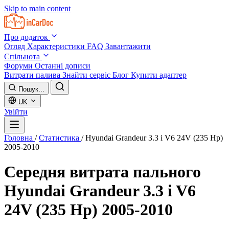
Skip to main content
Про додаток
Огляд
Характеристики
FAQ
Завантажити
Спільнота
Форуми
Останні дописи
Витрати палива
Знайти сервіс
Блог
Купити адаптер
Пошук...
UK
Увійти
Головна
/
Статистика
/
Hyundai Grandeur 3.3 i V6 24V (235 Hp)
2005-2010
Середня витрата пального
Hyundai Grandeur 3.3 i V6
24V (235 Hp) 2005-2010