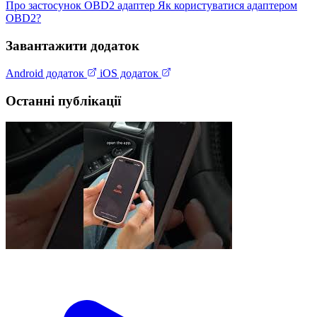
Про застосунок
OBD2 адаптер
Як користуватися адаптером
OBD2?
Завантажити додаток
Android додаток
iOS додаток
Останні публікації