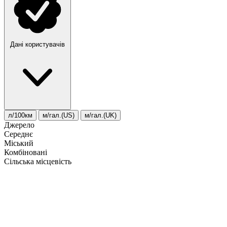
Дані користувачів
л/100км
м/гал.(US)
м/гал.(UK)
Джерело
Середнє
Міський
Комбіновані
Сільська місцевість