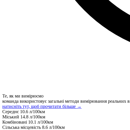
Те, як ми вимірюємо
команда використовує загальні методи вимірювання реальних в
натисніть тут, щоб прочитати більше →
Середнє
10.6
л/100км
Міський
14.8
л/100км
Комбіновані
10.1
л/100км
Сільська місцевість
8.6
л/100км