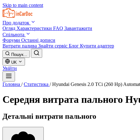
Skip to main content
Про додаток
Огляд
Характеристики
FAQ
Завантажити
Спільнота
Форуми
Останні дописи
Витрати палива
Знайти сервіс
Блог
Купити адаптер
Пошук...
UK
Увійти
Головна
/
Статистика
/
Hyundai Genesis 2.0 TCi (260 Hp) Automa
Середня витрата пального
Hyu
Детальні витрати пального