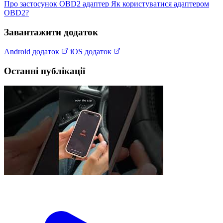
Про застосунок
OBD2 адаптер
Як користуватися адаптером
OBD2?
Завантажити додаток
Android додаток
iOS додаток
Останні публікації