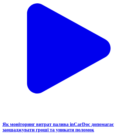
Як моніторинг витрат палива inCarDoc допомагає
заощаджувати гроші та уникати поломок