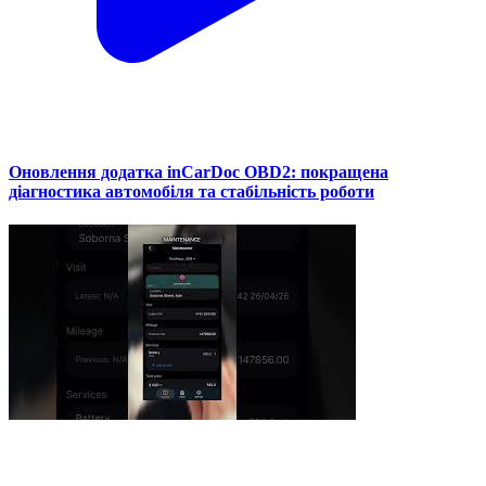
Оновлення додатка inCarDoc OBD2: покращена
діагностика автомобіля та стабільність роботи