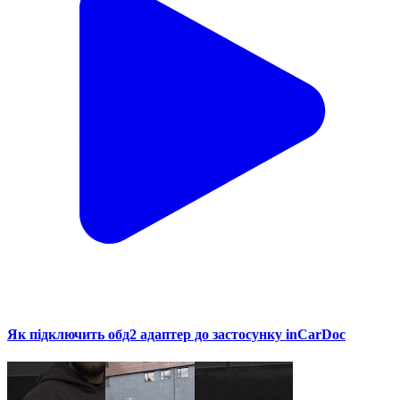
Як підключить обд2 адаптер до застосунку inCarDoc