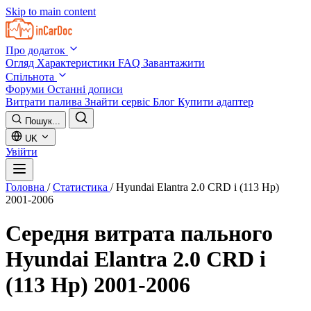
Skip to main content
Про додаток
Огляд
Характеристики
FAQ
Завантажити
Спільнота
Форуми
Останні дописи
Витрати палива
Знайти сервіс
Блог
Купити адаптер
Пошук...
UK
Увійти
Головна
/
Статистика
/
Hyundai Elantra 2.0 CRD i (113 Hp)
2001-2006
Середня витрата пального
Hyundai Elantra 2.0 CRD i
(113 Hp) 2001-2006