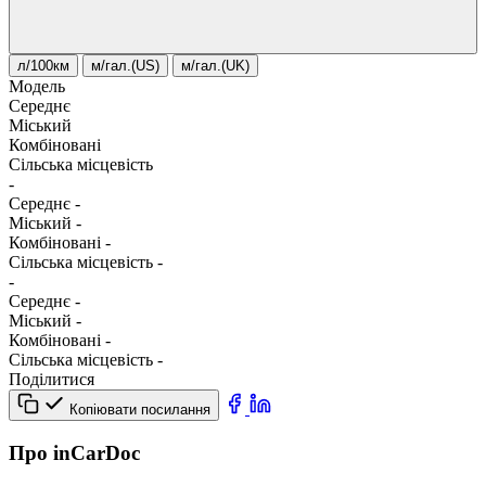
л/100км
м/гал.(US)
м/гал.(UK)
Модель
Середнє
Міський
Комбіновані
Сільська місцевість
-
Середнє
-
Міський
-
Комбіновані
-
Сільська місцевість
-
-
Середнє
-
Міський
-
Комбіновані
-
Сільська місцевість
-
Поділитися
Копіювати посилання
Про inCarDoc