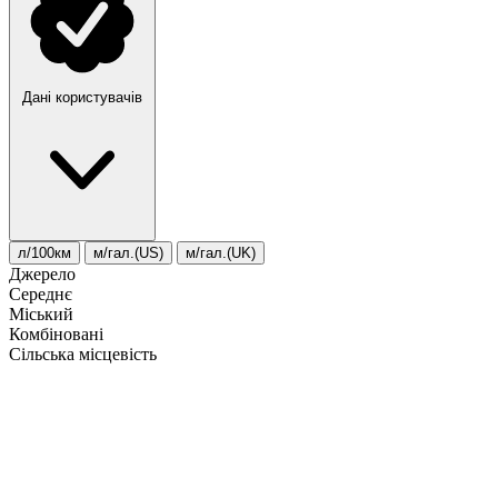
Дані користувачів
л/100км
м/гал.(US)
м/гал.(UK)
Джерело
Середнє
Міський
Комбіновані
Сільська місцевість