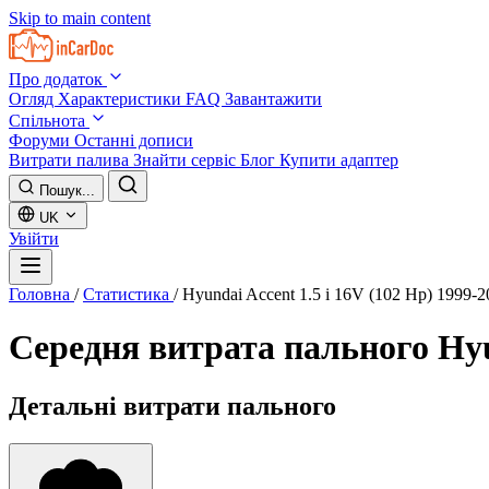
Skip to main content
Про додаток
Огляд
Характеристики
FAQ
Завантажити
Спільнота
Форуми
Останні дописи
Витрати палива
Знайти сервіс
Блог
Купити адаптер
Пошук...
UK
Увійти
Головна
/
Статистика
/
Hyundai Accent 1.5 i 16V (102 Hp) 1999-2
Середня витрата пального
Hyu
Детальні витрати пального