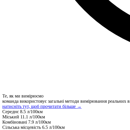
Те, як ми вимірюємо
команда використовує загальні методи вимірювання реальних в
натисніть тут, щоб прочитати більше →
Середнє
8.5
л/100км
Міський
11.1
л/100км
Комбіновані
7.9
л/100км
Сільська місцевість
6.5
л/100км